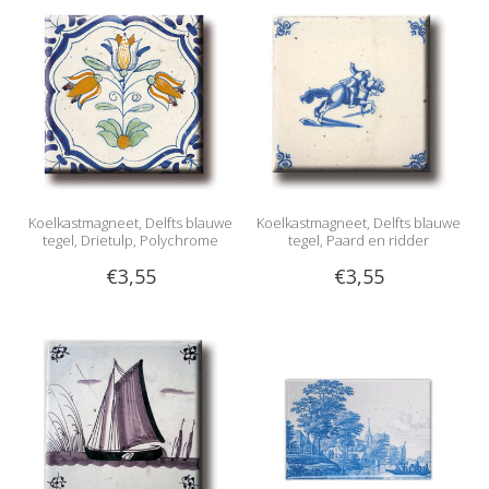
Koelkastmagneet, Delfts blauwe
Koelkastmagneet, Delfts blauwe
tegel, Drietulp, Polychrome
tegel, Paard en ridder
€3,55
€3,55