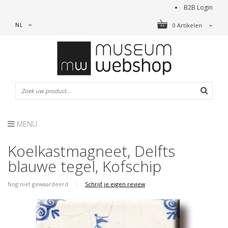
B2B Login
NL
0 Artikelen
MENU
Koelkastmagneet, Delfts
blauwe tegel, Kofschip
Nog niet gewaardeerd
|
Schrijf je eigen review