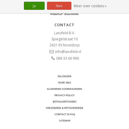
Ja
Nee
Meer over cookies »
CONTACT
Lanzfeld B.V.
Spiegelstraat 10
2631 RS
Nootdorp
info@lanzfeld.nl
088 33 66 990
INLOGGEN
OVER ONS
ALGEMENE VOORWAARDEN
PRIVACY POLICY
BETAALMETHODES
VERZENDEN & RETOURNEREN
CONTACT & FAQ
SITEMAP