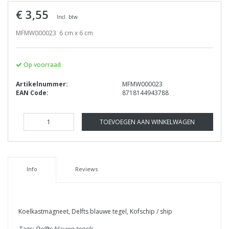
€ 3,55
Incl. btw
MFMW000023 6 cm x 6 cm
Op voorraad
Artikelnummer:
MFMW000023
EAN Code:
8718144943788
TOEVOEGEN AAN WINKELWAGEN
Info
Reviews
Koelkastmagneet, Delfts blauwe tegel, Kofschip / ship
Tags: Delfts blauwe tegels