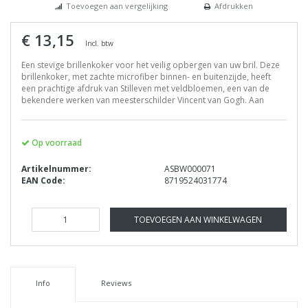
Toevoegen aan vergelijking
Afdrukken
€ 13,15
Incl. btw
Een stevige brillenkoker voor het veilig opbergen van uw bril. Deze
brillenkoker, met zachte microfiber binnen- en buitenzijde, heeft
een prachtige afdruk van Stilleven met veldbloemen, een van de
bekendere werken van meesterschilder Vincent van Gogh. Aan
Op voorraad
Artikelnummer:
ASBW000071
EAN Code:
8719524031774
TOEVOEGEN AAN WINKELWAGEN
Info
Reviews