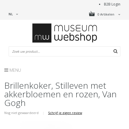
B2B Login
NL
0 Artikelen
MENU
Brillenkoker, Stilleven met
akkerbloemen en rozen, Van
Gogh
Nog niet gewaardeerd
|
Schrijf je eigen review