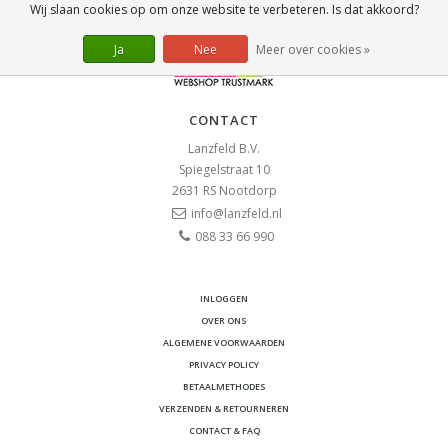
Wij slaan cookies op om onze website te verbeteren. Is dat akkoord?
Ja
Nee
Meer over cookies »
CONTACT
Lanzfeld B.V.
Spiegelstraat 10
2631 RS
Nootdorp
info@lanzfeld.nl
088 33 66 990
INLOGGEN
OVER ONS
ALGEMENE VOORWAARDEN
PRIVACY POLICY
BETAALMETHODES
VERZENDEN & RETOURNEREN
CONTACT & FAQ