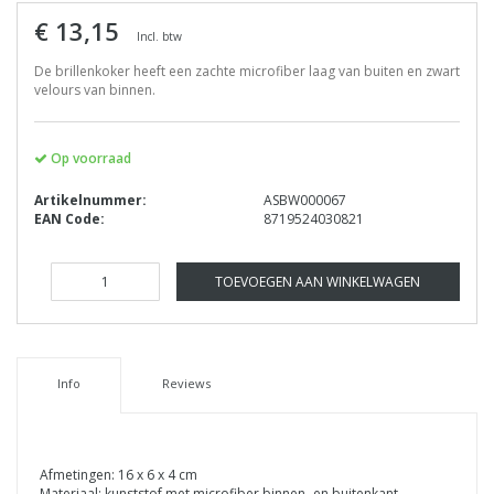
€ 13,15
Incl. btw
De brillenkoker heeft een zachte microfiber laag van buiten en zwart
velours van binnen.
Op voorraad
Artikelnummer:
ASBW000067
EAN Code:
8719524030821
TOEVOEGEN AAN WINKELWAGEN
Info
Reviews
Afmetingen: 16 x 6 x 4 cm
Materiaal: kunststof met microfiber binnen- en buitenkant