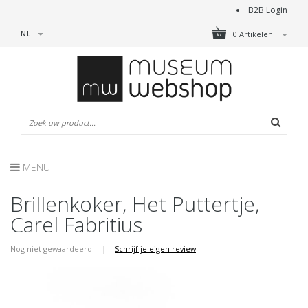
B2B Login
NL
0 Artikelen
MENU
Brillenkoker, Het Puttertje,
Carel Fabritius
Nog niet gewaardeerd
|
Schrijf je eigen review