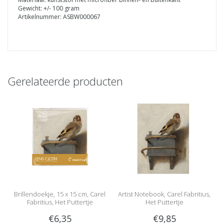
Gewicht: +/- 100 gram
Artikelnummer: ASBW000067
Gerelateerde producten
Brillendoekje, 15 x 15 cm, Carel
Artist Notebook, Carel Fabritius,
Fabritius, Het Puttertje
Het Puttertje
€6,35
€9,85