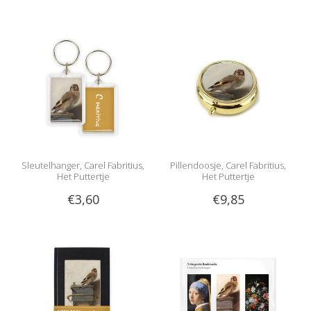
Sleutelhanger, Carel Fabritius,
Pillendoosje, Carel Fabritius,
Het Puttertje
Het Puttertje
€3,60
€9,85