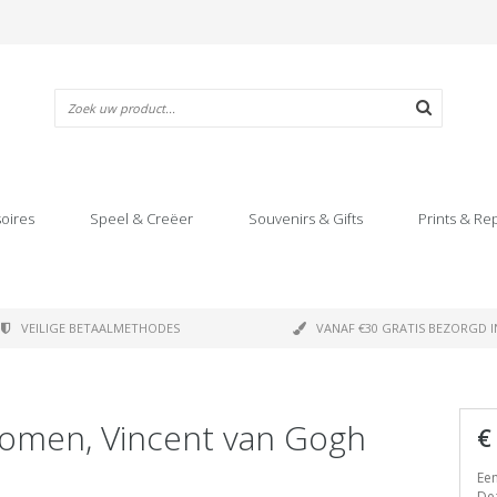
oires
Speel & Creëer
Souvenirs & Gifts
Prints & Re
VEILIGE BETAALMETHODES
VANAF €30 GRATIS BEZORGD I
bomen, Vincent van Gogh
€
Een
Dez