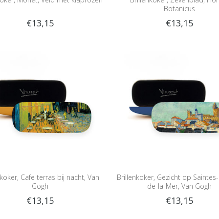
Botanicus
€13,15
€13,15
nkoker, Cafe terras bij nacht, Van
Brillenkoker, Gezicht op Saintes
Gogh
de-la-Mer, Van Gogh
€13,15
€13,15