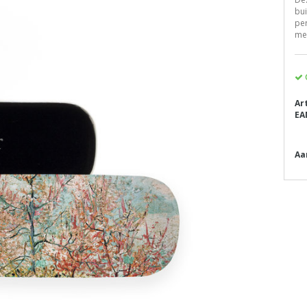
bui
pe
mee
Ar
EA
Aa