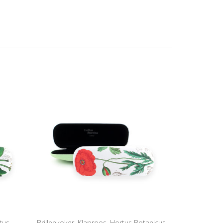
tus
Brillenkoker, Klaproos, Hortus Botanicus