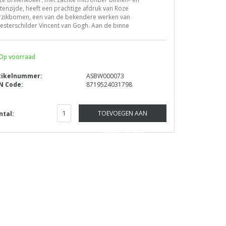
tenzijde, heeft een prachtige afdruk van Roze
rzikbomen, een van de bekendere werken van
sterschilder Vincent van Gogh. Aan de binne
Op voorraad
tikelnummer:
ASBW000073
N Code:
8719524031798
TOEVOEGEN AAN
ntal:
WINKELWAGEN