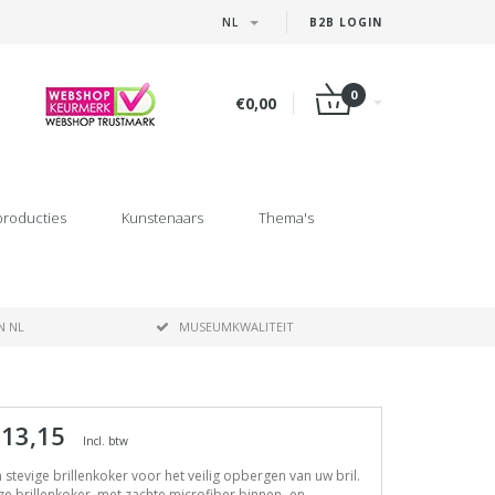
NL
B2B LOGIN
0
€0,00
producties
Kunstenaars
Thema's
N NL
MUSEUMKWALITEIT
 13,15
Incl. btw
 stevige brillenkoker voor het veilig opbergen van uw bril.
e brillenkoker, met zachte microfiber binnen- en