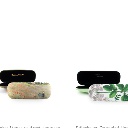
koker, Monet, Veld met klaprozen
Brillenkoker, Zevenblad, Hor