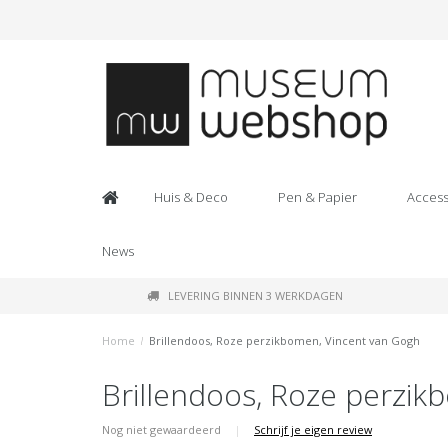
Huis & Deco
Pen & Papier
Access
News
LEVERING BINNEN 3 WERKDAGEN
Home
/
Brillendoos, Roze perzikbomen, Vincent van Gogh
Brillendoos, Roze perzik
Nog niet gewaardeerd
|
Schrijf je eigen review