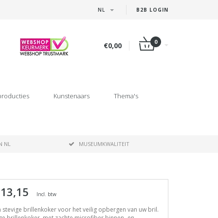
NL
B2B LOGIN
0
€0,00
producties
Kunstenaars
Thema's
N NL
MUSEUMKWALITEIT
 13,15
Incl. btw
 stevige brillenkoker voor het veilig opbergen van uw bril.
e brillenkoker, met zachte microfiber binnen- en