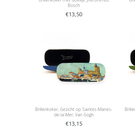
Bosch
€13,50
Brillenkoker, Gezicht op Saintes-Maries-
Brill
de-la-Mer, Van Gogh
€13,15