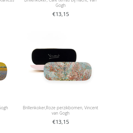
Gogh
€13,15
 Gogh
Brillenkoker,Roze perzikbomen, Vincent
van Gogh
€13,15