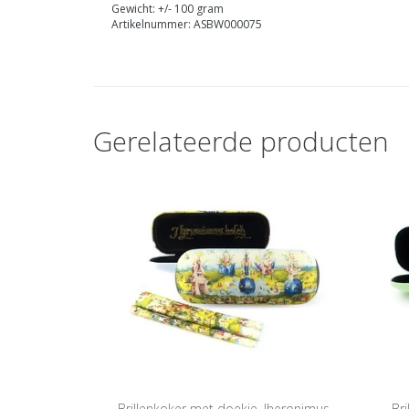
Gewicht: +/- 100 gram
Artikelnummer: ASBW000075
Gerelateerde producten
Brillenkoker met doekje, Jheronimus
Br