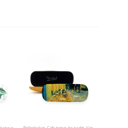
otanicus
Brillenkoker, Cafe terras bij nacht, Van