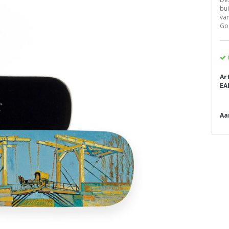
bui
va
Go
Ar
EA
Aa