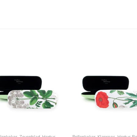
illenkoker, Zevenblad, Hortus
Brillenkoker, Klaproos, Hortus B