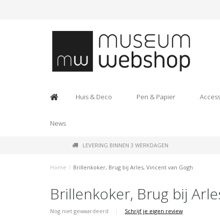
Huis & Deco
Pen & Papier
Access
News
LEVERING BINNEN 3 WERKDAGEN
Home
/
Brillenkoker, Brug bij Arles, Vincent van Gogh
Brillenkoker, Brug bij Arl
Nog niet gewaardeerd
|
Schrijf je eigen review