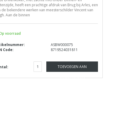
tenzijde, heeft een prachtige afdruk van Brug bij Arles, een
n de bekendere werken van meesterschilder Vincent van
gh. Aan de binnen
Op voorraad
tikelnummer:
ASBW000075
N Code:
8719524031811
TOEVOEGEN AAN
ntal:
WINKELWAGEN