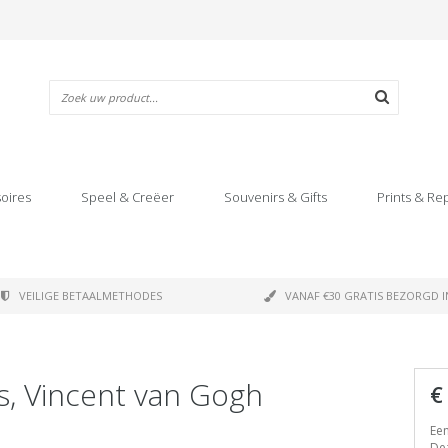
oires
Speel & Creëer
Souvenirs & Gifts
Prints & Re
VEILIGE BETAALMETHODES
VANAF €30 GRATIS BEZORGD I
es, Vincent van Gogh
€
Een
Dez