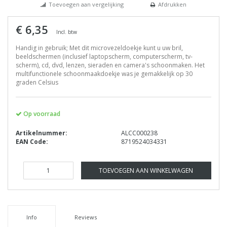
Toevoegen aan vergelijking
Afdrukken
€ 6,35
Incl. btw
Handig in gebruik; Met dit microvezeldoekje kunt u uw bril,
beeldschermen (inclusief laptopscherm, computerscherm, tv-
scherm), cd, dvd, lenzen, sieraden en camera's schoonmaken. Het
multifunctionele schoonmaakdoekje was je gemakkelijk op 30
graden Celsius
Op voorraad
Artikelnummer:
ALCC000238
EAN Code:
8719524034331
TOEVOEGEN AAN WINKELWAGEN
Info
Reviews