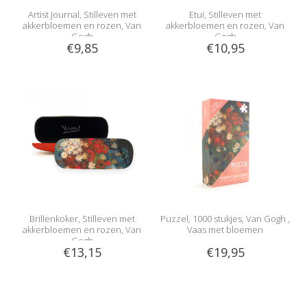
Artist Journal, Stilleven met
Etui, Stilleven met
akkerbloemen en rozen, Van
akkerbloemen en rozen, Van
Gogh
Gogh
€9,85
€10,95
Brillenkoker, Stilleven met
Puzzel, 1000 stukjes, Van Gogh ,
akkerbloemen en rozen, Van
Vaas met bloemen
Gogh
€13,15
€19,95