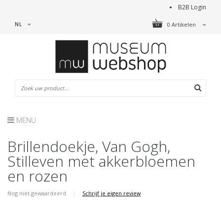
B2B Login
NL
0 Artikelen
MENU
Brillendoekje, Van Gogh,
Stilleven met akkerbloemen
en rozen
Nog niet gewaardeerd
|
Schrijf je eigen review