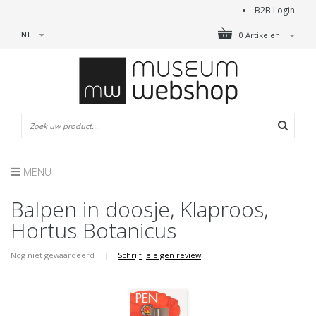
B2B Login
NL
0 Artikelen
MENU
Balpen in doosje, Klaproos,
Hortus Botanicus
Nog niet gewaardeerd
|
Schrijf je eigen review