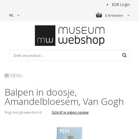
B2B Login
NL
0 Artikelen
MENU
Balpen in doosje,
Amandelbloesem, Van Gogh
Nog niet gewaardeerd
|
Schrijf je eigen review