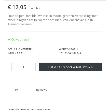
€ 12,05
Incl. btw
Luxe balpen, met blauwe inkt, in mooie geschenkverpakking, met
afbeelding van het beroemde schilderij van Vincent van Gogh:
Almond Blossom.
Op voorraad
Artikelnummer:
WPBW000004
EAN Code:
8719524016924
TOEVOEGEN AAN WINKELWAGEN
Info
Reviews
Artikelnummer: WPBW000004