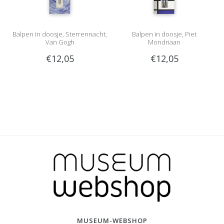
Balpen in doosje, Sterrennacht,
Balpen in doosje, Piet
Van Gogh
Mondriaan
€12,05
€12,05
MUSEUM-WEBSHOP