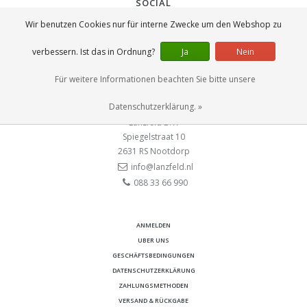
SOCIAL
Wir benutzen Cookies nur für interne Zwecke um den Webshop zu
verbessern. Ist das in Ordnung?
Ja
Nein
Für weitere Informationen beachten Sie bitte unsere
KONTAKT
Datenschutzerklärung. »
Lanzfeld B.V.
Spiegelstraat 10
2631 RS
Nootdorp
info@lanzfeld.nl
088 33 66 990
ANMELDEN
UBER UNS
GESCHÄFTSBEDINGUNGEN
DATENSCHUTZERKLÄRUNG
ZAHLUNGSMETHODEN
VERSAND & RÜCKGABE