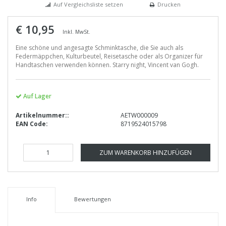
Auf Vergleichsliste setzen
Drucken
€ 10,95
Inkl. MwSt.
Eine schöne und angesagte Schminktasche, die Sie auch als
Federmäppchen, Kulturbeutel, Reisetasche oder als Organizer für
Handtaschen verwenden können. Starry night, Vincent van Gogh.
Auf Lager
Artikelnummer::
AETW000009
EAN Code:
8719524015798
ZUM WARENKORB HINZUFÜGEN
Info
Bewertungen