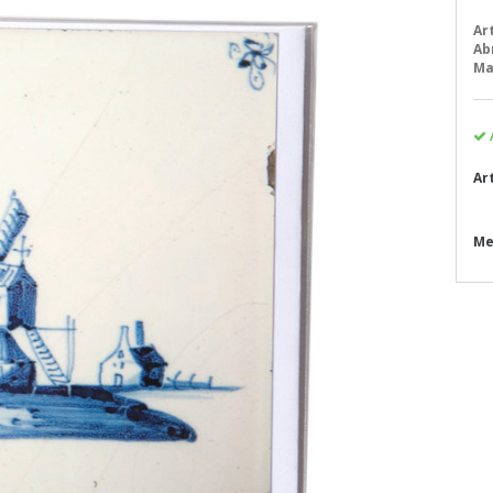
Ar
Ab
Ma
Ar
Me