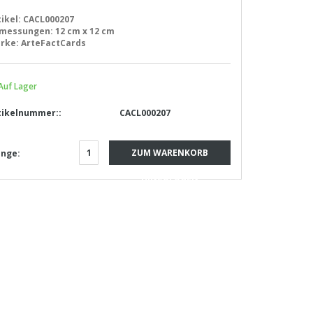
tikel:
CACL000207
messungen:
12 cm x 12 cm
rke:
ArteFactCards
Auf Lager
tikelnummer::
CACL000207
ZUM WARENKORB
nge:
HINZUFÜGEN