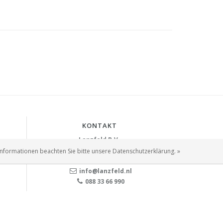
KONTAKT
Lanzfeld B.V.
Spiegelstraat 10
Informationen beachten Sie bitte unsere Datenschutzerklärung. »
2631 RS
Nootdorp
info@lanzfeld.nl
088 33 66 990