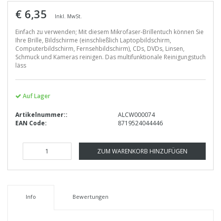
€ 6,35
Inkl. MwSt.
Einfach zu verwenden; Mit diesem Mikrofaser-Brillentuch können Sie
Ihre Brille, Bildschirme (einschließlich Laptopbildschirm,
Computerbildschirm, Fernsehbildschirm), CDs, DVDs, Linsen,
Schmuck und Kameras reinigen. Das multifunktionale Reinigungstuch
läss
Auf Lager
Artikelnummer::
ALCW000074
EAN Code:
8719524044446
ZUM WARENKORB HINZUFÜGEN
Info
Bewertungen