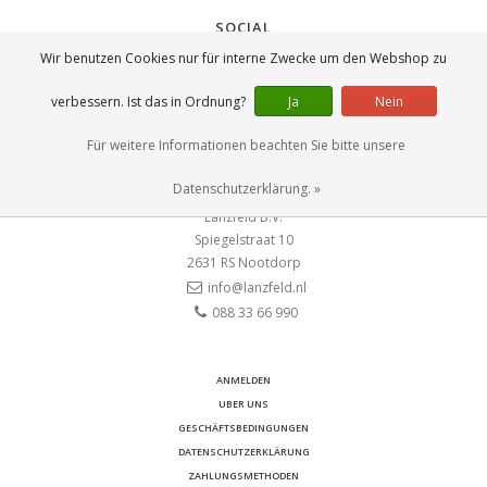
SOCIAL
Wir benutzen Cookies nur für interne Zwecke um den Webshop zu
verbessern. Ist das in Ordnung?
Ja
Nein
Für weitere Informationen beachten Sie bitte unsere
KONTAKT
Datenschutzerklärung. »
Lanzfeld B.V.
Spiegelstraat 10
2631 RS
Nootdorp
info@lanzfeld.nl
088 33 66 990
ANMELDEN
UBER UNS
GESCHÄFTSBEDINGUNGEN
DATENSCHUTZERKLÄRUNG
ZAHLUNGSMETHODEN