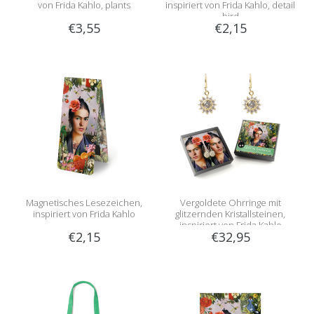
von Frida Kahlo, plants
inspiriert von Frida Kahlo, detail
bird
€3,55
€2,15
Magnetisches Lesezeichen,
Vergoldete Ohrringe mit
inspiriert von Frida Kahlo
glitzernden Kristallsteinen,
inspiriert von Frida Kahlo
€2,15
€32,95