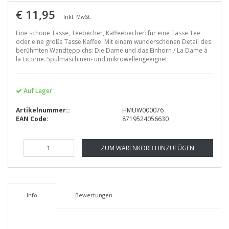
€ 11,95
Inkl. MwSt.
Eine schöne Tasse, Teebecher, Kaffeebecher: für eine Tasse Tee
oder eine große Tasse Kaffee. Mit einem wunderschönen Detail des
berühmten Wandteppichs: Die Dame und das Einhorn / La Dame à
la Licorne. Spülmaschinen- und mikrowellengeeignet.
Auf Lager
Artikelnummer::
HMUW000076
EAN Code:
8719524056630
ZUM WARENKORB HINZUFÜGEN
Info
Bewertungen