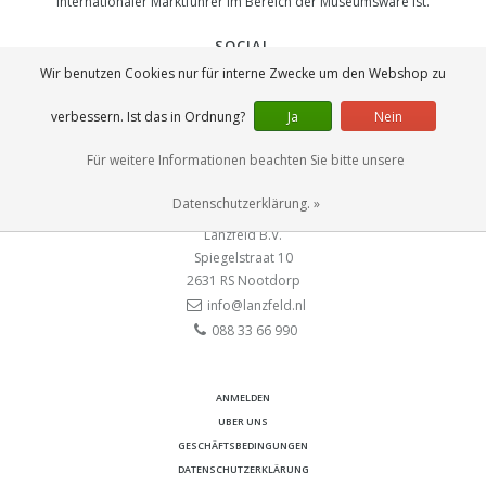
internationaler Marktführer im Bereich der Museumsware ist.
SOCIAL
Wir benutzen Cookies nur für interne Zwecke um den Webshop zu
verbessern. Ist das in Ordnung?
Ja
Nein
Für weitere Informationen beachten Sie bitte unsere
KONTAKT
Datenschutzerklärung. »
Lanzfeld B.V.
Spiegelstraat 10
2631 RS
Nootdorp
info@lanzfeld.nl
088 33 66 990
ANMELDEN
UBER UNS
GESCHÄFTSBEDINGUNGEN
DATENSCHUTZERKLÄRUNG