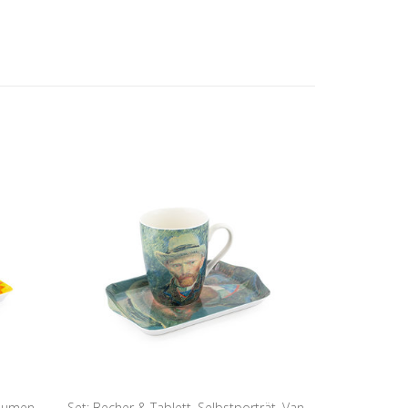
lumen,
Set: Becher & Tablett, Selbstporträt, Van