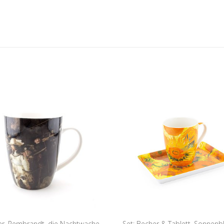
r, Rembrandt, die Nachtwache
Set: Becher & Tablett, Sonnenb