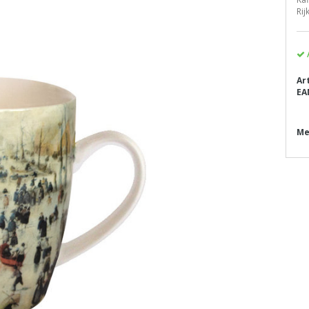
Ri
Ar
EA
Me