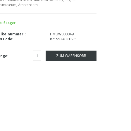
jksmuseum, Amsterdam.
Auf Lager
tikelnummer::
HMUW000049
N Code:
8719524031835
ZUM WARENKORB
nge:
HINZUFÜGEN