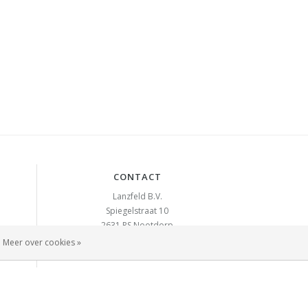
CONTACT
Lanzfeld B.V.
Spiegelstraat 10
2631 RS
Nootdorp
info@lanzfeld.nl
Meer over cookies »
088 33 66 990