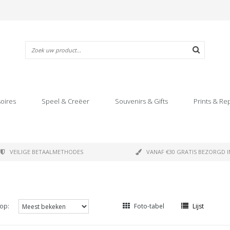
oires
Speel & Creëer
Souvenirs & Gifts
Prints & Re
VEILIGE BETAALMETHODES
VANAF €30 GRATIS BEZORGD I
op:
Foto-tabel
Lijst