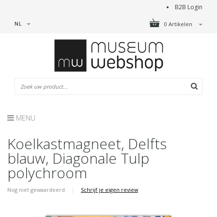
B2B Login
NL
0 Artikelen
MENU
Koelkastmagneet, Delfts
blauw, Diagonale Tulp
polychroom
Nog niet gewaardeerd
|
Schrijf je eigen review