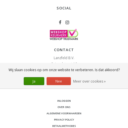
SOCIAL
CONTACT
Lanzfeld B.V.
Spiegelstraat 10
Wij slaan cookies op om onze website te verbeteren. Is dat akkoord?
2631 RS
Nootdorp
info@lanzfeld.nl
Ja
Nee
Meer over cookies »
088 33 66 990
INLOGGEN
OVER ONS
ALGEMENE VOORWAARDEN
PRIVACY POLICY
BETAALMETHODES