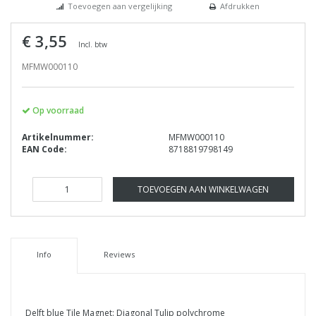
Toevoegen aan vergelijking
Afdrukken
€ 3,55
Incl. btw
MFMW000110
Op voorraad
Artikelnummer:
MFMW000110
EAN Code:
8718819798149
TOEVOEGEN AAN WINKELWAGEN
Info
Reviews
Delft blue Tile Magnet: Diagonal Tulip polychrome