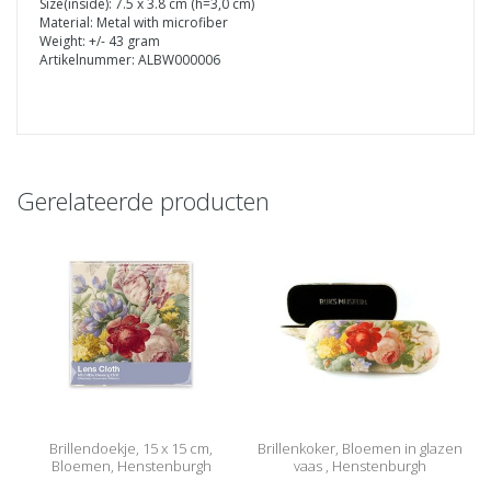
Size(inside): 7.5 x 3.8 cm (h=3,0 cm)
Material: Metal with microfiber
Weight: +/- 43 gram
Artikelnummer: ALBW000006
Gerelateerde producten
Brillendoekje, 15 x 15 cm,
Brillenkoker, Bloemen in glazen
Bloemen, Henstenburgh
vaas , Henstenburgh