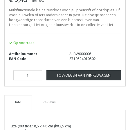
Incl. btw
Multifunctionele kleine reisdoos voor je lippenstift of oordopjes. Of
voor je juwelen of iets anders dat er in past. Dit doosje toont een
hoogwaardige reproductie van een bleomstilleven van
Henstenburgh. Het originele kunstwerk is in de collectie van Het
Op voorraad
Artikelnummer:
ALBW000006
EAN Code:
8719524010502
TOEVOEGEN AAN WINKELWAGEN
Info
Reviews
Size (outside): 8,5 x 4.8 cm (h=3,5 cm)