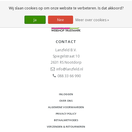
Wij slaan cookies op om onze website te verbeteren. Is dat akkoord?
Ja
Nee
Meer over cookies »
CONTACT
Lanzfeld B.V.
Spiegelstraat 10
2631 RS
Nootdorp
info@lanzfeld.nl
088 33 66 990
INLOGGEN
OVER ONS
ALGEMENE VOORWAARDEN
PRIVACY POLICY
BETAALMETHODES
VERZENDEN & RETOURNEREN