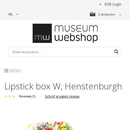
B2B Login
NL
0 Artikelen
MENU
Lipstick box W, Henstenburgh
Reviews (1)
|
Schrijf je eigen review