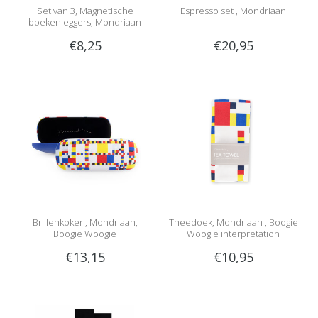
Set van 3, Magnetische
Espresso set , Mondriaan
boekenleggers, Mondriaan
€8,25
€20,95
Brillenkoker , Mondriaan,
Theedoek, Mondriaan , Boogie
Boogie Woogie
Woogie interpretation
€13,15
€10,95