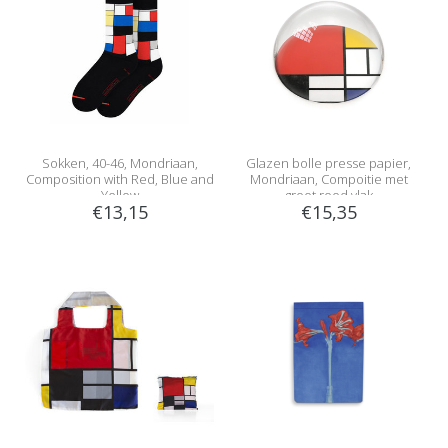
Sokken, 40-46, Mondriaan,
Glazen bolle presse papier,
Composition with Red, Blue and
Mondriaan, Compoitie met
Yellow
groot rood vlak
€13,15
€15,35