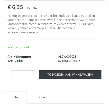
€ 6,35
Incl. btw
Handig in gebruik; dit microfiber brillendoekje kunt u gebruiken
voor het schoonmaken van uw bril, beeldschermen (waaronder
laptopscherm, computerscherm, televisiescherm), CD's, DVD's,
lenzen, juwelen en camera's. Het multifunctionele
schoonmaakdoekje kun
Op voorraad
Artikelnummer:
ALCW000023
EAN Code:
8718819798316
TOEVOEGEN AAN WINKELWAGEN
Info
Reviews