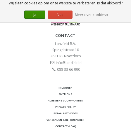
Wij slaan cookies op om onze website te verbeteren. Is dat akkoord?
Ja
Nee
Meer over cookies »
CONTACT
Lanzfeld B.V.
Spiegelstraat 10
2631 RS
Nootdorp
info@lanzfeld.nl
088 33 66 990
INLOGGEN
OVER ONS
ALGEMENE VOORWAARDEN
PRIVACY POLICY
BETAALMETHODES
VERZENDEN & RETOURNEREN
CONTACT & FAQ