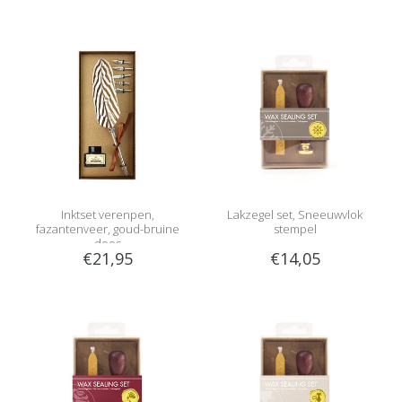
Inktset verenpen,
Lakzegel set, Sneeuwvlok
fazantenveer, goud-bruine
stempel
doos
€21,95
€14,05