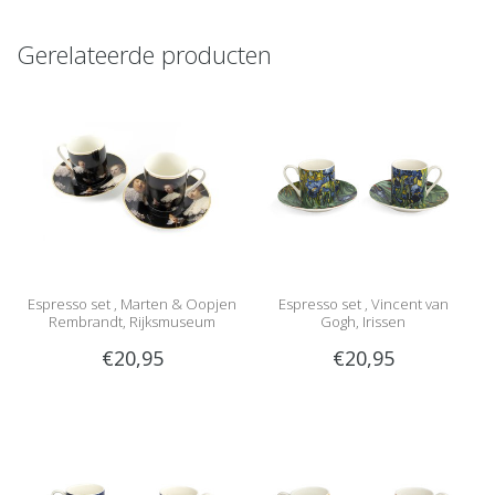
Gerelateerde producten
Espresso set , Marten & Oopjen
Espresso set , Vincent van
Rembrandt, Rijksmuseum
Gogh, Irissen
€20,95
€20,95