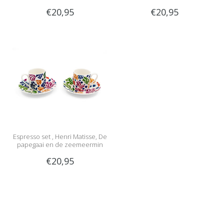
€20,95
€20,95
Espresso set , Henri Matisse, De
papegaai en de zeemeermin
€20,95