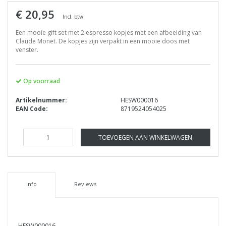
€ 20,95
Incl. btw
Een mooie gift set met 2 espresso kopjes met een afbeelding van
Claude Monet. De kopjes zijn verpakt in een mooie doos met
venster.
Op voorraad
Artikelnummer:
HESW000016
EAN Code:
8719524054025
TOEVOEGEN AAN WINKELWAGEN
Info
Reviews
HESW000016