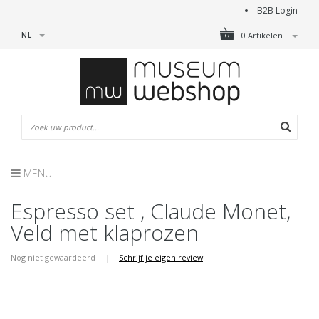
B2B Login
NL
0 Artikelen
MENU
Espresso set , Claude Monet,
Veld met klaprozen
Nog niet gewaardeerd
|
Schrijf je eigen review