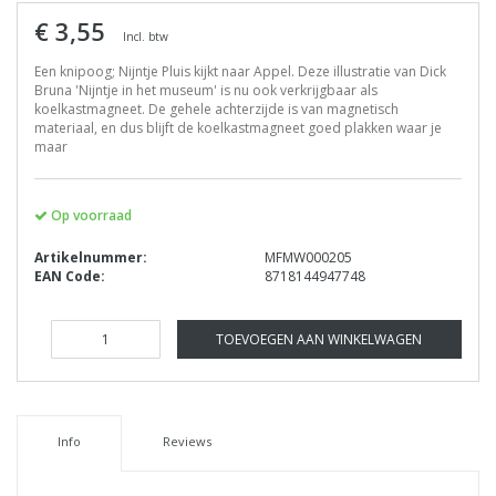
€ 3,55
Incl. btw
Een knipoog; Nijntje Pluis kijkt naar Appel. Deze illustratie van Dick
Bruna 'Nijntje in het museum' is nu ook verkrijgbaar als
koelkastmagneet. De gehele achterzijde is van magnetisch
materiaal, en dus blijft de koelkastmagneet goed plakken waar je
maar
Op voorraad
Artikelnummer:
MFMW000205
EAN Code:
8718144947748
TOEVOEGEN AAN WINKELWAGEN
Info
Reviews