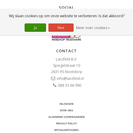
SOCIAL
Wij slaan cookies op om onze website te verbeteren. Is dat akkoord?
Ja
Nee
Meer over cookies »
CONTACT
Lanzfeld B.V.
Spiegelstraat 10
2631 RS
Nootdorp
info@lanzfeld.nl
088 33 66 990
INLOGGEN
OVER ONS
ALGEMENE VOORWAARDEN
PRIVACY POLICY
BETAALMETHODES