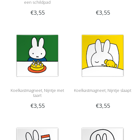
een schildpad
€3,55
€3,55
Koelkastmagneet, Nijntje met
Koelkastmagneet, Nijntje slaapt
taart
€3,55
€3,55