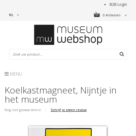
B2B Login
NL
0 Artikelen
MENU
Koelkastmagneet, Nijntje in
het museum
Nog niet gewaardeerd
|
Schrijf je eigen review