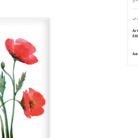
Ar
EA
Aa