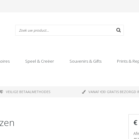
oires
Speel & Creëer
Souvenirs & Gifts
Prints & Re
VEILIGE BETAALMETHODES
VANAF €30 GRATIS BEZORGD I
ozen
€
Afm
gr