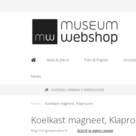
Huis & Deco
Pen & Papier
Access
News
LEVERING BINNEN 3 WERKDAGEN
Home
/
Koelkast magneet, Klaprozen
Koelkast magneet, Klapr
Nog niet gewaardeerd
|
Schrijf je eigen review