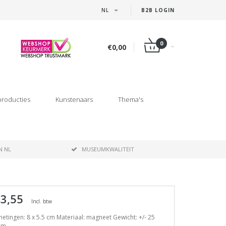
NL
B2B LOGIN
0
€0,00
producties
Kunstenaars
Thema's
N NL
MUSEUMKWALITEIT
 3,55
Incl. btw
etingen: 8 x 5.5 cm Materiaal: magneet Gewicht: +/- 25
am