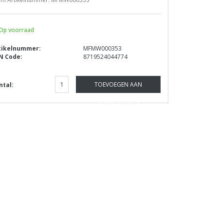
Op voorraad
tikelnummer:
MFMW000353
N Code:
8719524044774
TOEVOEGEN AAN
ntal:
WINKELWAGEN