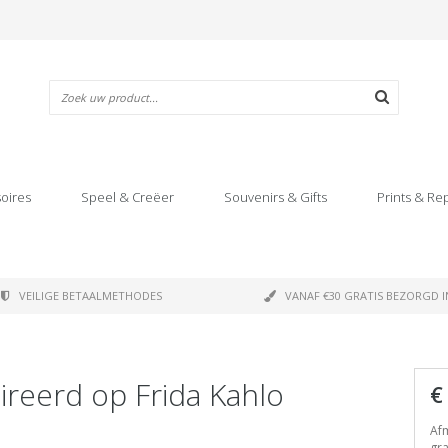
oires
Speel & Creëer
Souvenirs & Gifts
Prints & Re
VEILIGE BETAALMETHODES
VANAF €30 GRATIS BEZORGD I
ireerd op Frida Kahlo
€
Afm
gr