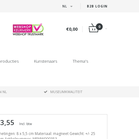
NL
B2B LOGIN
0
€0,00
producties
Kunstenaars
Thema's
N NL
MUSEUMKWALITEIT
 3,55
Incl. btw
etingen: 8 x 5,5 cm Materiaal: magneet Gewicht: +/- 25
am Artikelnummer: MFMW000353