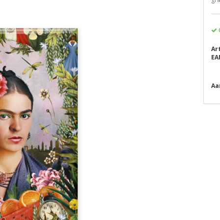
Ar
EA
Aa