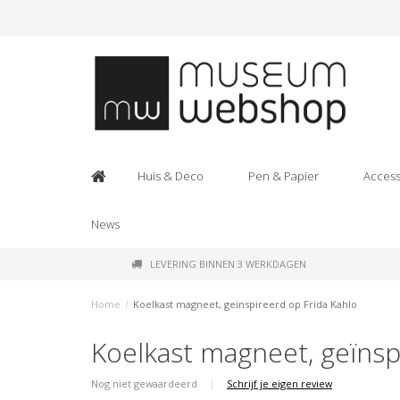
Huis & Deco
Pen & Papier
Access
News
LEVERING BINNEN 3 WERKDAGEN
Home
/
Koelkast magneet, geïnspireerd op Frida Kahlo
Koelkast magneet, geïnsp
Nog niet gewaardeerd
|
Schrijf je eigen review