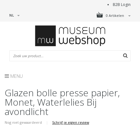
B2B Login
NL
0 Artikelen
MENU
Glazen bolle presse papier,
Monet, Waterlelies Bij
avondlicht
Nog niet gewaardeerd
|
Schrijf je eigen review