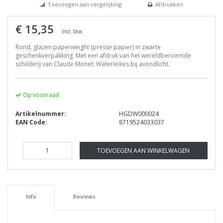
Toevoegen aan vergelijking
Afdrukken
€ 15,35
Incl. btw
Rond, glazen paperweight (presse papier) in zwarte
geschenkverpakking. Met een afdruk van het wereldberoemde
schilderij van Claude Monet: Waterleilies bij avondlicht.
Op voorraad
Artikelnummer:
HGDW000024
EAN Code:
8719524033037
TOEVOEGEN AAN WINKELWAGEN
Info
Reviews