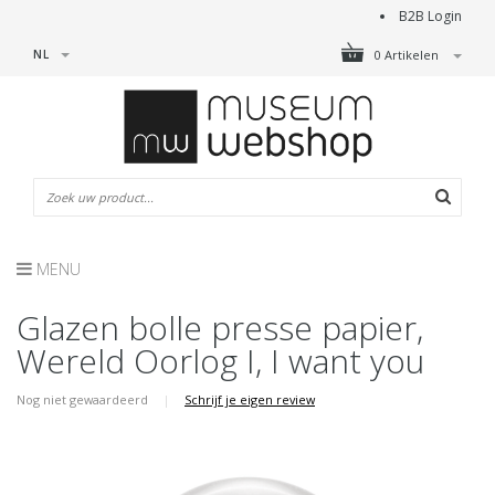
B2B Login
NL
0 Artikelen
MENU
Glazen bolle presse papier,
Wereld Oorlog I, I want you
Nog niet gewaardeerd
|
Schrijf je eigen review