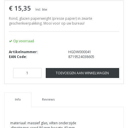
€ 15,35
Incl. btw
Rond, glazen paperweight (presse papier) in zwarte
geschenkverpakking. Mooi voor op uw bureau!
Op voorraad
Artikelnummer:
HGDW000041
EAN Code:
8719524038605
TOEVOEGEN AAN WINKELWAGEN
Info
Reviews
materiaal: massief glas, vilten onderzijde
afmetingen: rond 80 mm hoogte 40 mm