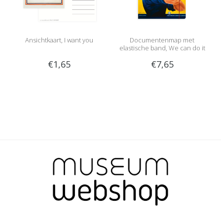
Ansichtkaart, I want you
Documentenmap met
elastische band, We can do it
€1,65
€7,65