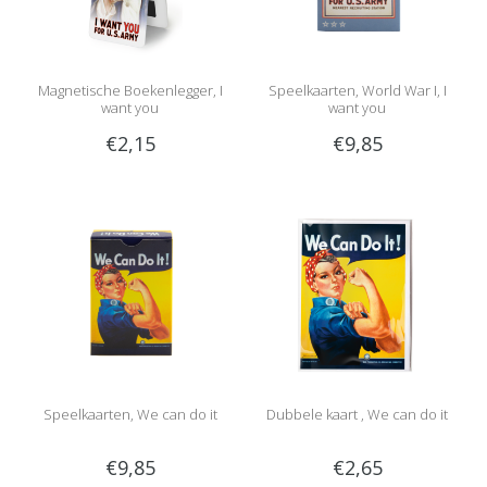
Magnetische Boekenlegger, I
Speelkaarten, World War I, I
want you
want you
€2,15
€9,85
Speelkaarten, We can do it
Dubbele kaart , We can do it
€9,85
€2,65