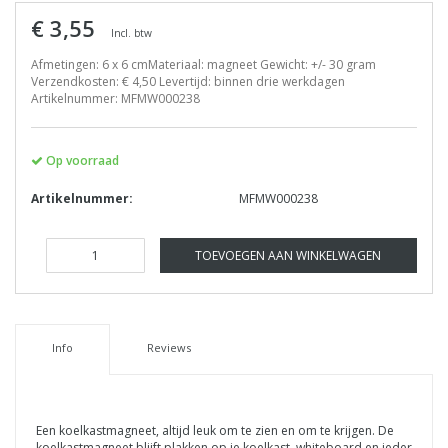
€ 3,55
Incl. btw
Afmetingen: 6 x 6 cmMateriaal: magneet Gewicht: +/- 30 gram
Verzendkosten: € 4,50 Levertijd: binnen drie werkdagen
Artikelnummer: MFMW000238
Op voorraad
Artikelnummer:
MFMW000238
TOEVOEGEN AAN WINKELWAGEN
Info
Reviews
Een koelkastmagneet, altijd leuk om te zien en om te krijgen. De
koelkastmagneet blijft plakken op je koelkast, whiteboard en ieder