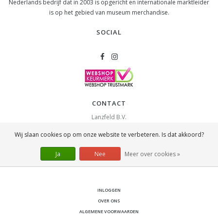
Nederlands bedrijf dat in 2003 is opgericht en internationale marktleider
is op het gebied van museum merchandise.
SOCIAL
CONTACT
Lanzfeld B.V.
Spiegelstraat 10
Wij slaan cookies op om onze website te verbeteren. Is dat akkoord?
2631 RS
Nootdorp
info@lanzfeld.nl
Ja
Nee
Meer over cookies »
088 33 66 990
INLOGGEN
OVER ONS
ALGEMENE VOORWAARDEN