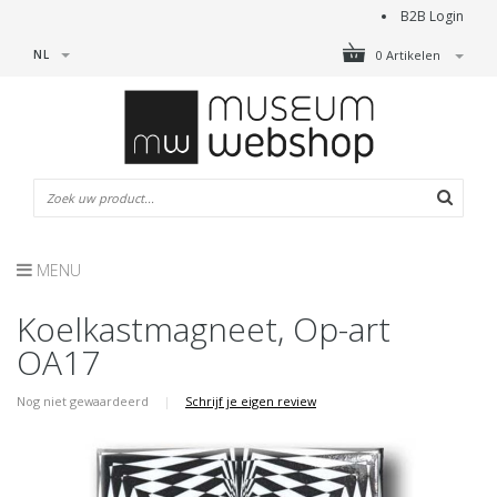
B2B Login
NL
0 Artikelen
MENU
Koelkastmagneet, Op-art
OA17
Nog niet gewaardeerd
|
Schrijf je eigen review