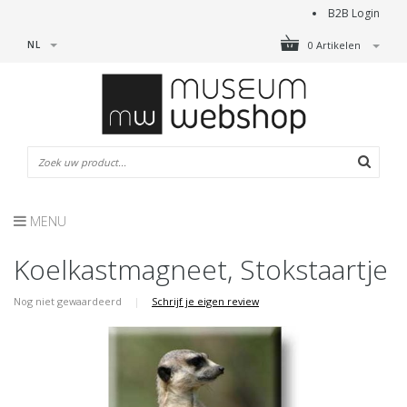
B2B Login
NL
0 Artikelen
MENU
Koelkastmagneet, Stokstaartje
Nog niet gewaardeerd
|
Schrijf je eigen review