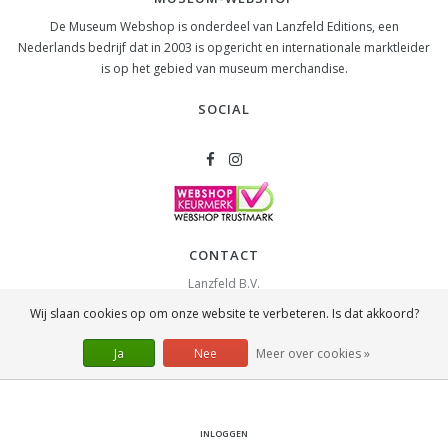
De Museum Webshop is onderdeel van Lanzfeld Editions, een
Nederlands bedrijf dat in 2003 is opgericht en internationale marktleider
is op het gebied van museum merchandise.
SOCIAL
CONTACT
Lanzfeld B.V.
Spiegelstraat 10
Wij slaan cookies op om onze website te verbeteren. Is dat akkoord?
2631 RS
Nootdorp
info@lanzfeld.nl
Ja
Nee
Meer over cookies »
088 33 66 990
INLOGGEN