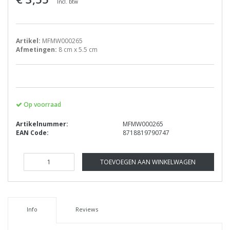
Incl. btw
Artikel:
MFMW000265
Afmetingen:
8 cm x 5.5 cm
Op voorraad
Artikelnummer:
MFMW000265
EAN Code:
8718819790747
TOEVOEGEN AAN WINKELWAGEN
Info
Reviews