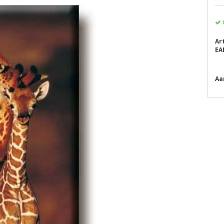
Ar
EA
Aa