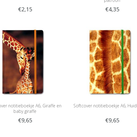
patroon
€2,15
€4,35
ver notitieboekje A6, Giraffe en
Softcover notitieboekje A6, Huid
baby giraffe
€9,65
€9,65