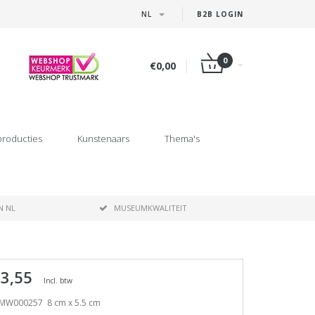
NL
B2B LOGIN
0
€0,00
producties
Kunstenaars
Thema's
N NL
MUSEUMKWALITEIT
 3,55
Incl. btw
MW000257 8 cm x 5.5 cm