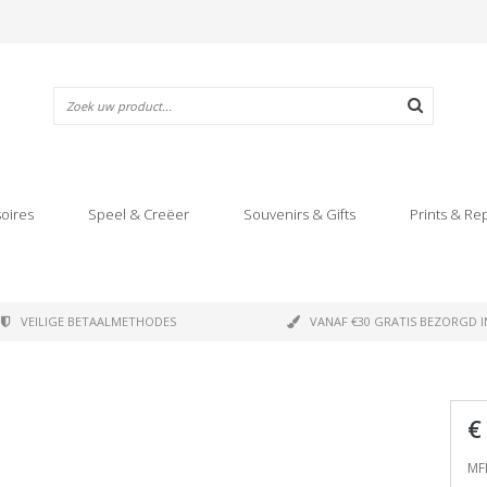
oires
Speel & Creëer
Souvenirs & Gifts
Prints & Re
VEILIGE BETAALMETHODES
VANAF €30 GRATIS BEZORGD I
e
€
MF