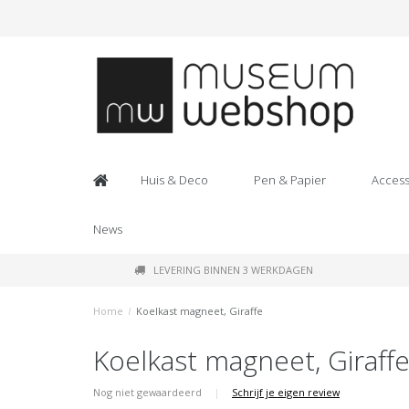
Huis & Deco
Pen & Papier
Access
News
LEVERING BINNEN 3 WERKDAGEN
Home
/
Koelkast magneet, Giraffe
Koelkast magneet, Giraff
Nog niet gewaardeerd
|
Schrijf je eigen review