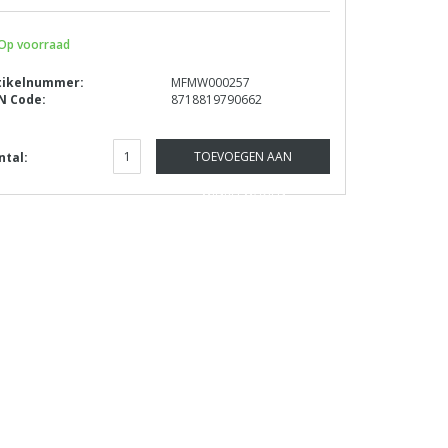
Op voorraad
tikelnummer:
MFMW000257
N Code:
8718819790662
TOEVOEGEN AAN
ntal:
WINKELWAGEN