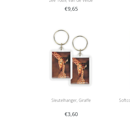
zee 1689, Van de Velde
€9,65
Sleutelhanger, Giraffe
Softco
€3,60