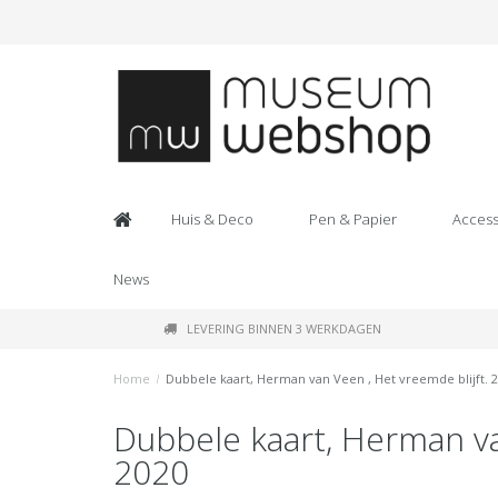
Huis & Deco
Pen & Papier
Access
News
LEVERING BINNEN 3 WERKDAGEN
Home
/
Dubbele kaart, Herman van Veen , Het vreemde blijft. 
Dubbele kaart, Herman va
2020