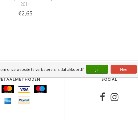
2011
€2,65
 om onze website te verbeteren. Is dat akkoord?
Ja
Nee
BETAALMETHODEN
SOCIAL