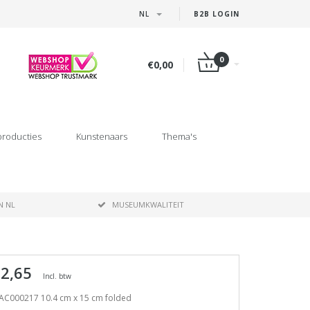
NL
B2B LOGIN
0
€0,00
producties
Kunstenaars
Thema's
N NL
MUSEUMKWALITEIT
 2,65
Incl. btw
AC000217 10.4 cm x 15 cm folded