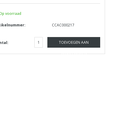
Op voorraad
tikelnummer:
CCAC000217
TOEVOEGEN AAN
ntal:
WINKELWAGEN