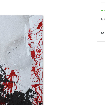
Ar
Aa