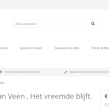
oires
Speel & Creëer
Souvenirs & Gifts
Prints & Re
VEILIGE BETAALMETHODES
VANAF €30 GRATIS BEZORGD I
2020
n Veen , Het vreemde blijft.
€
CC