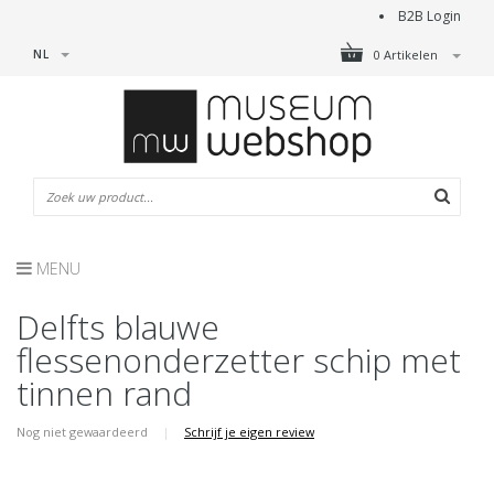
B2B Login
NL
0 Artikelen
MENU
Delfts blauwe
flessenonderzetter schip met
tinnen rand
Nog niet gewaardeerd
|
Schrijf je eigen review