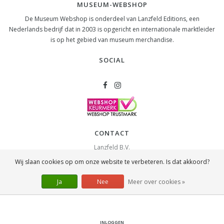
MUSEUM-WEBSHOP
De Museum Webshop is onderdeel van Lanzfeld Editions, een
Nederlands bedrijf dat in 2003 is opgericht en internationale marktleider
is op het gebied van museum merchandise.
SOCIAL
CONTACT
Lanzfeld B.V.
Spiegelstraat 10
Wij slaan cookies op om onze website te verbeteren. Is dat akkoord?
2631 RS
Nootdorp
info@lanzfeld.nl
Ja
Nee
Meer over cookies »
088 33 66 990
INLOGGEN