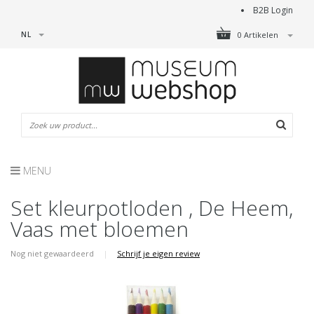
B2B Login
NL
0 Artikelen
MENU
Set kleurpotloden , De Heem,
Vaas met bloemen
Nog niet gewaardeerd
|
Schrijf je eigen review