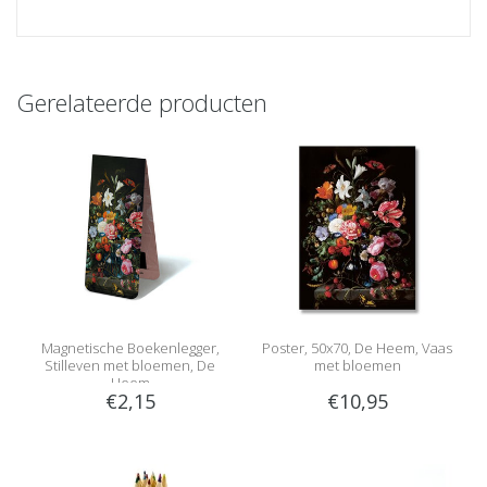
Gerelateerde producten
Magnetische Boekenlegger,
Poster, 50x70, De Heem, Vaas
Stilleven met bloemen, De
met bloemen
Heem
€2,15
€10,95