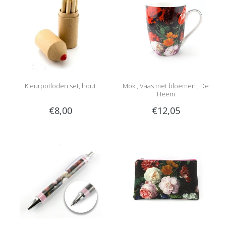
Kleurpotloden set, hout
Mok , Vaas met bloemen , De
Heem
€8,00
€12,05