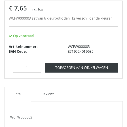
€ 7,65
Incl. btw
WCFW000003 set van 6 kleurpotloden: 12 verschilldende kleuren
Op voorraad
Artikelnummer:
WCFW000003
EAN Code:
8719524019635
TOEVOEGEN AAN WINKELWAGEN
Info
Reviews
WCFW000003