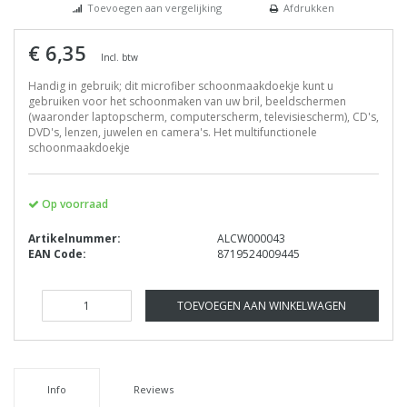
Toevoegen aan vergelijking
Afdrukken
€ 6,35
Incl. btw
Handig in gebruik; dit microfiber schoonmaakdoekje kunt u
gebruiken voor het schoonmaken van uw bril, beeldschermen
(waaronder laptopscherm, computerscherm, televisiescherm), CD's,
DVD's, lenzen, juwelen en camera's. Het multifunctionele
schoonmaakdoekje
Op voorraad
Artikelnummer:
ALCW000043
EAN Code:
8719524009445
TOEVOEGEN AAN WINKELWAGEN
Info
Reviews