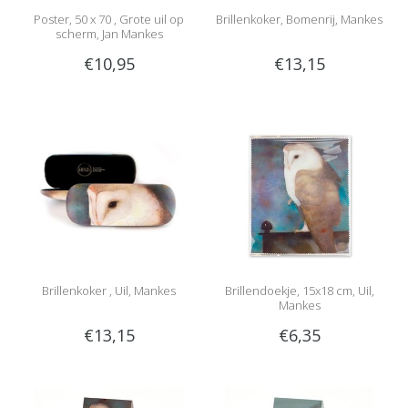
Poster, 50 x 70 , Grote uil op
Brillenkoker, Bomenrij, Mankes
scherm, Jan Mankes
€10,95
€13,15
Brillenkoker , Uil, Mankes
Brillendoekje, 15x18 cm, Uil,
Mankes
€13,15
€6,35