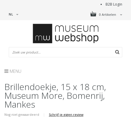
B2B Login
NL
0 Artikelen
MENU
Brillendoekje, 15 x 18 cm,
Museum More, Bomenrij,
Mankes
Nog niet gewaardeerd
|
Schrijf je eigen review