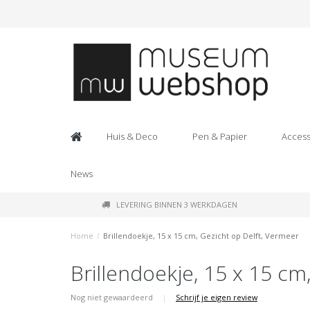
Huis & Deco
Pen & Papier
Access
News
LEVERING BINNEN 3 WERKDAGEN
Home
/
Brillendoekje, 15 x 15 cm, Gezicht op Delft, Vermeer
Brillendoekje, 15 x 15 cm
Nog niet gewaardeerd
|
Schrijf je eigen review