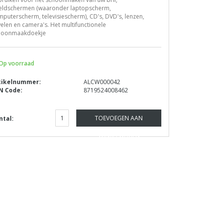
eldschermen (waaronder laptopscherm,
puterscherm, televisiescherm), CD's, DVD's, lenzen,
elen en camera's. Het multifunctionele
hoonmaakdoekje
Op voorraad
tikelnummer:
ALCW000042
N Code:
8719524008462
TOEVOEGEN AAN
ntal:
WINKELWAGEN