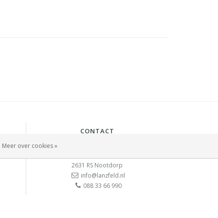
CONTACT
Lanzfeld B.V.
Meer over cookies »
Spiegelstraat 10
2631 RS
Nootdorp
info@lanzfeld.nl
088 33 66 990