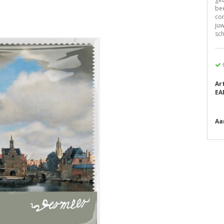
be
com
juw
sc
Ar
EA
Aa