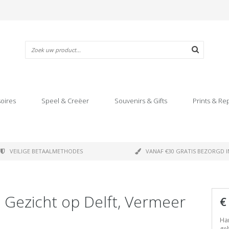
oires
Speel & Creëer
Souvenirs & Gifts
Prints & Re
VEILIGE BETAALMETHODES
VANAF €30 GRATIS BEZORGD I
, Gezicht op Delft, Vermeer
€
Han
geb