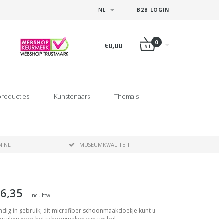
NL
B2B LOGIN
0
€0,00
producties
Kunstenaars
Thema's
N NL
MUSEUMKWALITEIT
 6,35
Incl. btw
dig in gebruik; dit microfiber schoonmaakdoekje kunt u
ruiken voor het schoonmaken van uw bril,