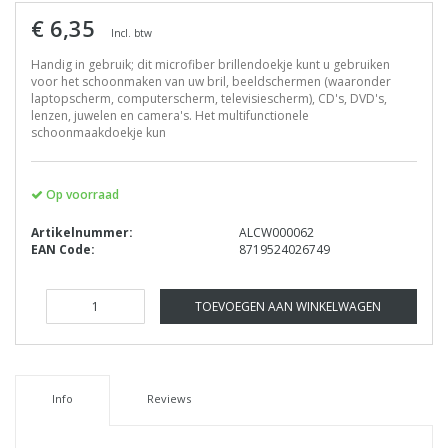
€ 6,35
Incl. btw
Handig in gebruik; dit microfiber brillendoekje kunt u gebruiken
voor het schoonmaken van uw bril, beeldschermen (waaronder
laptopscherm, computerscherm, televisiescherm), CD's, DVD's,
lenzen, juwelen en camera's. Het multifunctionele
schoonmaakdoekje kun
Op voorraad
Artikelnummer:
ALCW000062
EAN Code:
8719524026749
TOEVOEGEN AAN WINKELWAGEN
Info
Reviews