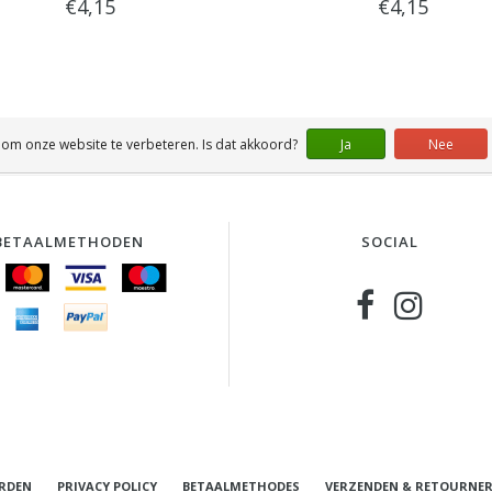
€4,15
€4,15
 om onze website te verbeteren. Is dat akkoord?
Ja
Nee
BETAALMETHODEN
SOCIAL
RDEN
PRIVACY POLICY
BETAALMETHODES
VERZENDEN & RETOURNE