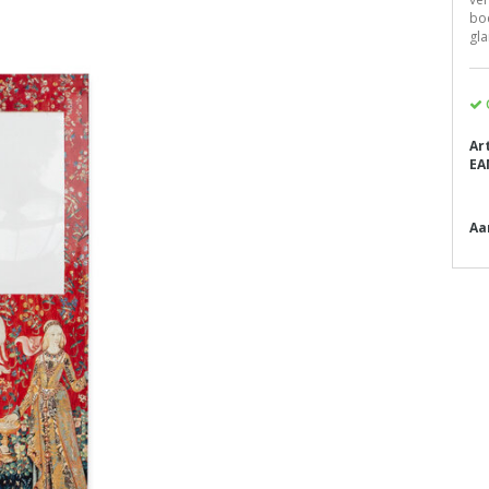
boe
gla
Ar
EA
Aa