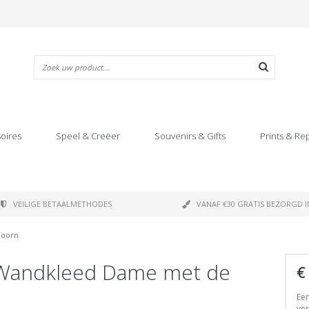
oires
Speel & Creëer
Souvenirs & Gifts
Prints & Re
VEILIGE BETAALMETHODES
VANAF €30 GRATIS BEZORGD I
hoorn
 Wandkleed Dame met de
€
Ee
ver