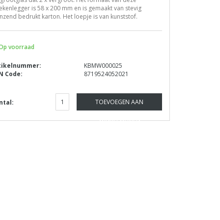
kenlegger is 58 x 200 mm en is gemaakt van stevig
nzend bedrukt karton. Het loepje is van kunststof.
Op voorraad
tikelnummer:
KBMW000025
N Code:
8719524052021
TOEVOEGEN AAN
ntal:
WINKELWAGEN