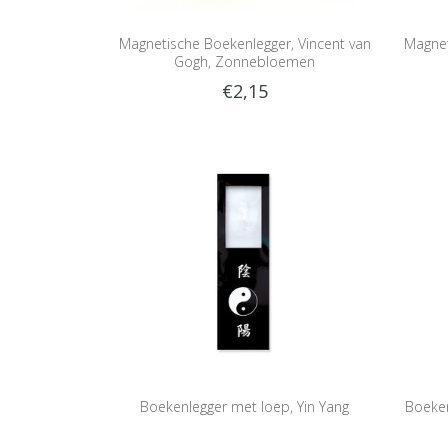
Magnetische Boekenlegger, Vincent van
Magnet
Gogh, Zonnebloemen
€2,15
Boekenlegger met loep, Yin Yang
Boeken