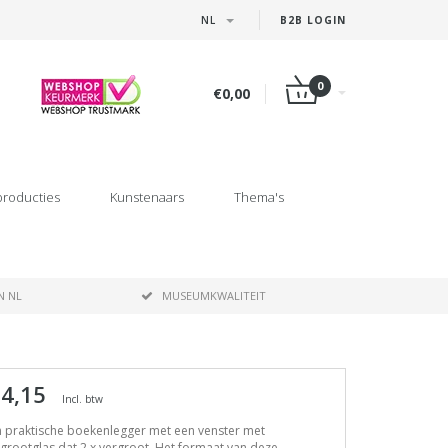
NL
B2B LOGIN
0
€0,00
producties
Kunstenaars
Thema's
N NL
MUSEUMKWALITEIT
 4,15
Incl. btw
n praktische boekenlegger met een venster met
grootglas dat 2 x vergroot. Het formaat van deze