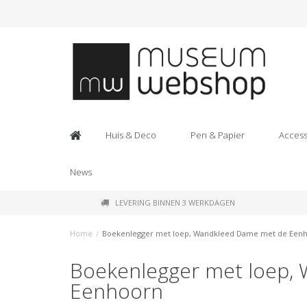
Huis & Deco
Pen & Papier
Access
News
LEVERING BINNEN 3 WERKDAGEN
Home
/
Boekenlegger met loep, Wandkleed Dame met de Een
Boekenlegger met loep,
Eenhoorn