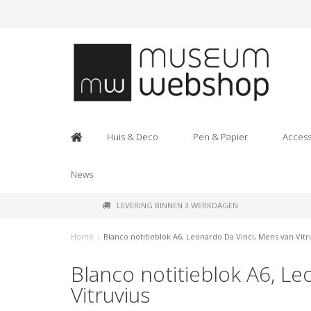
Huis & Deco
Pen & Papier
Access
News
LEVERING BINNEN 3 WERKDAGEN
Home
/
Blanco notitieblok A6, Leonardo Da Vinci, Mens van Vitr
Blanco notitieblok A6, Le
Vitruvius