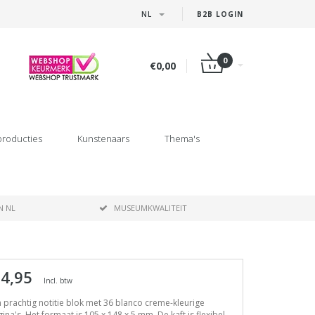
NL
B2B LOGIN
0
€0,00
producties
Kunstenaars
Thema's
N NL
MUSEUMKWALITEIT
 4,95
Incl. btw
 prachtig notitie blok met 36 blanco creme-kleurige
ina's. Het formaat is 105 x 148 x 5 mm. De kaft is flexibel