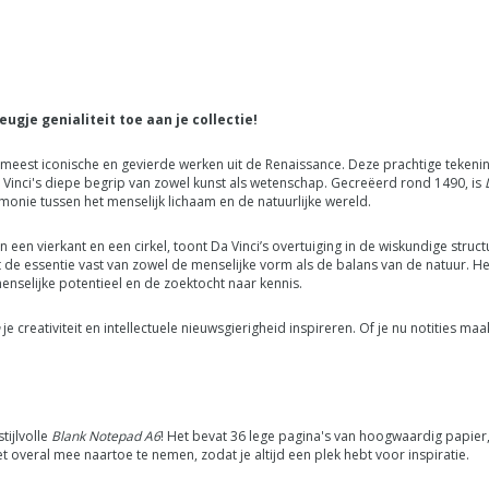
je genialiteit toe aan je collectie!
meest iconische en gevierde werken uit de Renaissance. Deze prachtige tekening
a Vinci's diepe begrip van zowel kunst als wetenschap. Gecreëerd rond 1490, is
monie tussen het menselijk lichaam en de natuurlijke wereld.
een vierkant en een cirkel, toont Da Vinci’s overtuiging in de wiskundige struct
 de essentie vast van zowel de menselijke vorm als de balans van de natuur. He
enselijke potentieel en de zoektocht naar kennis.
je creativiteit en intellectuele nieuwsgierigheid inspireren. Of je nu notities maa
tijlvolle
Blank Notepad A6
! Het bevat 36 lege pagina's van hoogwaardig papier, 
 overal mee naartoe te nemen, zodat je altijd een plek hebt voor inspiratie.