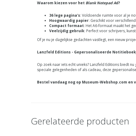
Waarom kiezen voor het
Blank Notepad A6
?
36 lege pagina's
: Voldoende ruimte voor al je not
Hoogwaardig papier
: Geschikt voor verschillend
Compact formaat
: Het A6-formaat maakt het ge
Veelzijdig gebruik
: Perfect voor schrijvers, kuns
Of je nu je dagelijkse gedachten vastlegt, een nieuw projec
Lanzfeld Editions
- Gepersonaliseerde Notitieboek
Op zoek naar iets echt unieks? Lanzfeld Editions biedt nu
speciale gelegenheden of als cadeau, deze gepersonalisee
Bestel vandaag nog op Museum-Webshop.com en voeg 
Gerelateerde producten