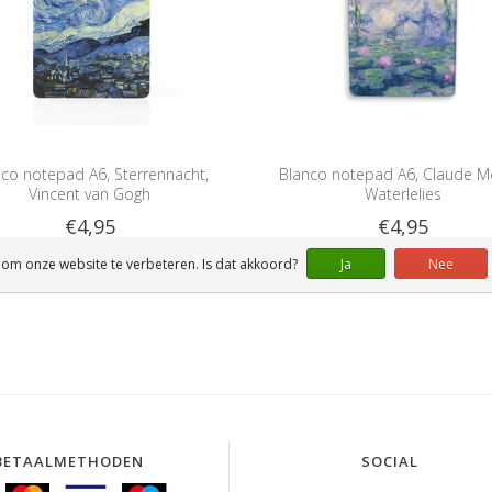
nco notepad A6, Sterrennacht,
Blanco notepad A6, Claude M
Vincent van Gogh
Waterlelies
€4,95
€4,95
 om onze website te verbeteren. Is dat akkoord?
Ja
Nee
BETAALMETHODEN
SOCIAL