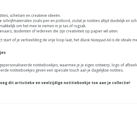
ities, schetsen en creatieve ideeën.
e schrijfmaterialen zoals pen en potlood, zodat je notities altijd duidelijk en sch
makkelijk om het mee te nemen in je tas of rugzak.
tenaars, studenten of iedereen die zijn creativiteit op papier wil uiten.
t start of je verbeelding de vrije loop laat, het
Blank Notepad A6
is de ideale me
jes
 gepersonaliseerde notitieboekjes, waarmee je je eigen ontwerp, logo of afbeel
rde notitieboekjes geven een speciale touch aan je dagelijkse notities.
dit artistieke en veelzijdige notitieboekje toe aan je collectie!