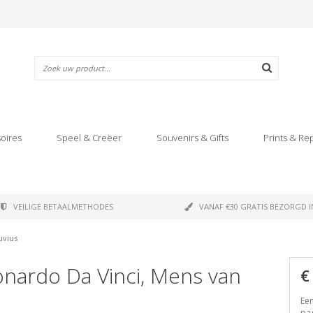
oires
Speel & Creëer
Souvenirs & Gifts
Prints & Re
VEILIGE BETAALMETHODES
VANAF €30 GRATIS BEZORGD I
uvius
onardo Da Vinci, Mens van
€
Een
pag