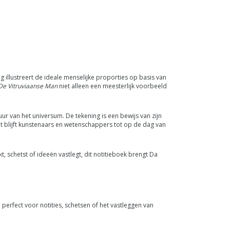
 illustreert de ideale menselijke proporties op basis van
De Vitruviaanse Man
niet alleen een meesterlijk voorbeeld
uur van het universum. De tekening is een bewijs van zijn
t blijft kunstenaars en wetenschappers tot op de dag van
kt, schetst of ideeën vastlegt, dit notitieboek brengt Da
perfect voor notities, schetsen of het vastleggen van