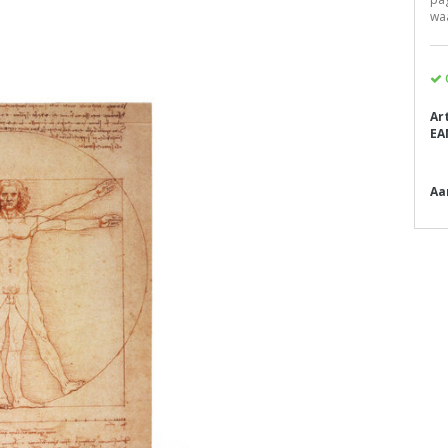
waa
Ar
EA
Aa