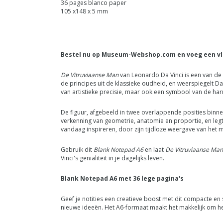
36 pages blanco paper
105 x148 x 5 mm
Bestel nu op Museum-Webshop.com en voeg een vleug
De Vitruviaanse Man
van Leonardo Da Vinci is een van de 
de principes uit de klassieke oudheid, en weerspiegelt D
van artistieke precisie, maar ook een symbool van de har
De figuur, afgebeeld in twee overlappende posities binnen 
verkenning van geometrie, anatomie en proportie, en legt
vandaag inspireren, door zijn tijdloze weergave van het m
Gebruik dit
Blank Notepad A6
en laat
De Vitruviaanse Man
Vinci's genialiteit in je dagelijks leven.
Blank Notepad A6 met 36 lege pagina's
Geef je notities een creatieve boost met dit compacte en s
nieuwe ideeën. Het A6-formaat maakt het makkelijk om het