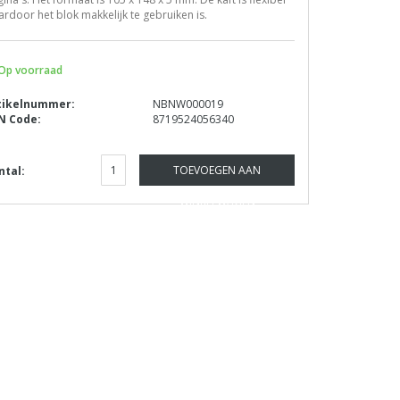
rdoor het blok makkelijk te gebruiken is.
Op voorraad
tikelnummer:
NBNW000019
N Code:
8719524056340
TOEVOEGEN AAN
ntal:
WINKELWAGEN