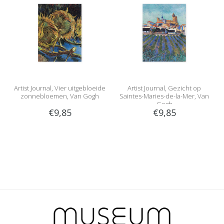
Artist Journal, Vier uitgebloeide
Artist Journal, Gezicht op
zonnebloemen, Van Gogh
Saintes-Maries-de-la-Mer, Van
Gogh
€9,85
€9,85