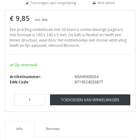
Toevoegen aan vergelijking
Afdrukken
€ 9,85
Incl. btw
Een prachtig notitieboek met 36 blanco creme-kleurige pagina's.
Het formaat is 180 x 240 x 5 mm. De kaft is flexibel en heeft een
linnen structuur, waardoor het notitieboekje een mooie uitstraling
heeft en fijn aanvoelt. Almond Blossom.
Op voorraad
Artikelnummer:
NSAW000034
EAN Code:
8719524033877
TOEVOEGEN AAN WINKELWAGEN
Info
Reviews