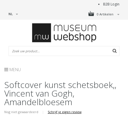
B2B Login
NL
0 Artikelen
MENU
Softcover kunst schetsboek,,
Vincent van Gogh,
Amandelbloesem
Nog niet gewaardeerd
|
Schrijf je eigen review