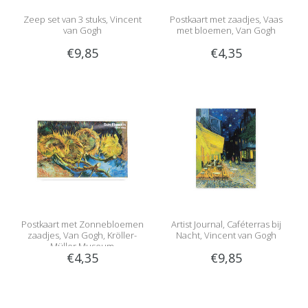
Zeep set van 3 stuks, Vincent
Postkaart met zaadjes, Vaas
van Gogh
met bloemen, Van Gogh
€9,85
€4,35
Postkaart met Zonnebloemen
Artist Journal, Caféterras bij
zaadjes, Van Gogh, Kröller-
Nacht, Vincent van Gogh
Müller Museum
€4,35
€9,85