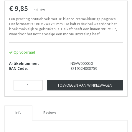
€ 9,85
Incl. btw
Een prachtig notitieboek met 36 blanco creme-kleurige pagina's.
Het formaat is 180 x 240 x 5 mm. De kaft is flexibel waardoor het
boek makkelijk te gebruiken is. De kaft heeft een linnen structuur,
waardoor het notitieboekje een mooie uitstraling heef
Op voorraad
Artikelnummer:
NSAW000050
EAN Code:
8719524038759
TOEVOEGEN AAN WINKELWAGEN
Info
Reviews