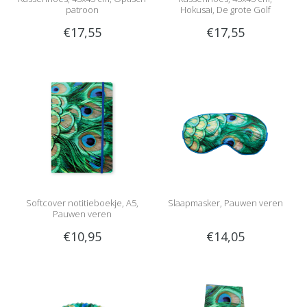
patroon
Hokusai, De grote Golf
€17,55
€17,55
Softcover notitieboekje, A5,
Slaapmasker, Pauwen veren
Pauwen veren
€10,95
€14,05