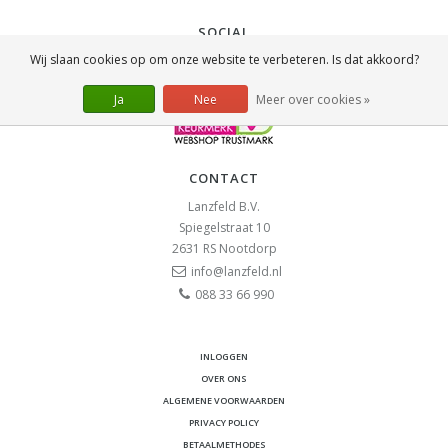
SOCIAL
Wij slaan cookies op om onze website te verbeteren. Is dat akkoord?
Ja
Nee
Meer over cookies »
CONTACT
Lanzfeld B.V.
Spiegelstraat 10
2631 RS
Nootdorp
info@lanzfeld.nl
088 33 66 990
INLOGGEN
OVER ONS
ALGEMENE VOORWAARDEN
PRIVACY POLICY
BETAALMETHODES