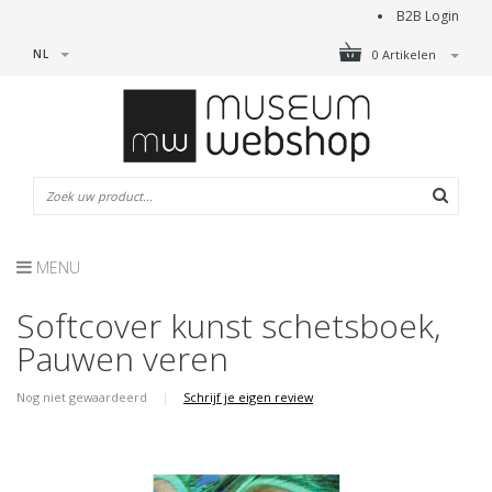
B2B Login
NL
0 Artikelen
MENU
Softcover kunst schetsboek,
Pauwen veren
Nog niet gewaardeerd
|
Schrijf je eigen review