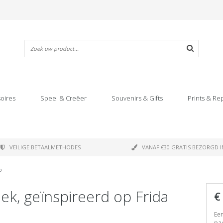
oires
Speel & Creëer
Souvenirs & Gifts
Prints & Re
VEILIGE BETAALMETHODES
VANAF €30 GRATIS BEZORGD I
o
ek, geïnspireerd op Frida
€
Een
pag