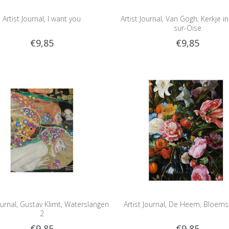
Artist Journal, I want you
Artist Journal, Van Gogh, Kerkje i
sur-Oise
€9,85
€9,85
Journal, Gustav Klimt, Waterslangen
Artist Journal, De Heem, Bloemst
2
€9,85
€9,85