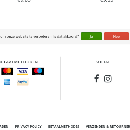
 om onze website te verbeteren. Is dat akkoord?
Ja
Nee
BETAALMETHODEN
SOCIAL
RDEN
PRIVACY POLICY
BETAALMETHODES
VERZENDEN & RETOURNE