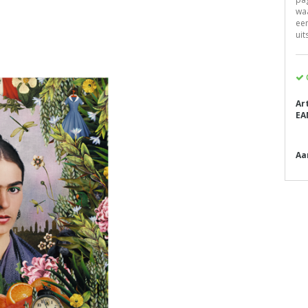
waa
een
uit
Ar
EA
Aa