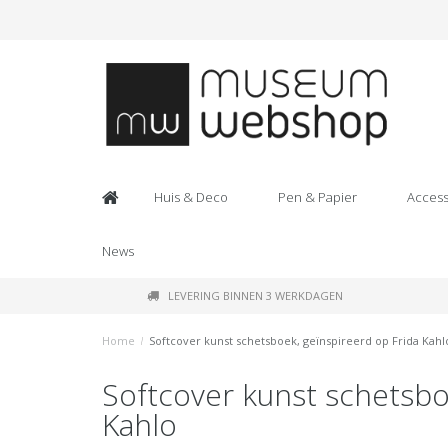
Huis & Deco
Pen & Papier
Access
News
LEVERING BINNEN 3 WERKDAGEN
Home
/
Softcover kunst schetsboek, geïnspireerd op Frida Kahl
Softcover kunst schetsbo
Kahlo