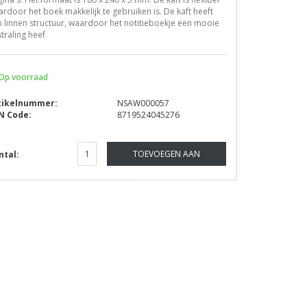
rdoor het boek makkelijk te gebruiken is. De kaft heeft
 linnen structuur, waardoor het notitieboekje een mooie
straling heef
Op voorraad
tikelnummer:
NSAW000057
N Code:
8719524045276
TOEVOEGEN AAN
ntal:
WINKELWAGEN