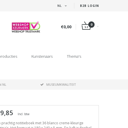
NL
B2B LOGIN
0
€0,00
producties
Kunstenaars
Thema's
N NL
MUSEUMKWALITEIT
 9,85
Incl. btw
 prachtig notitieboek met 36 blanco creme-kleurige
ina's. Het formaat is 180 x 240 x 5 mm. De kaft is flexibel