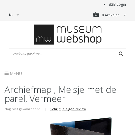
B2B Login
NL
0 Artikelen
MENU
Archiefmap , Meisje met de
parel, Vermeer
Nog niet gewaardeerd
|
Schrijf je eigen review