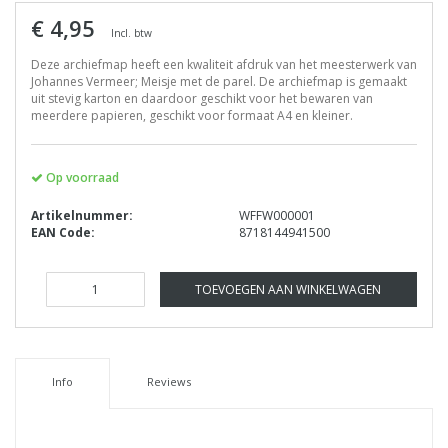
€ 4,95
Incl. btw
Deze archiefmap heeft een kwaliteit afdruk van het meesterwerk van
Johannes Vermeer; Meisje met de parel. De archiefmap is gemaakt
uit stevig karton en daardoor geschikt voor het bewaren van
meerdere papieren, geschikt voor formaat A4 en kleiner.
Op voorraad
Artikelnummer:
WFFW000001
EAN Code:
8718144941500
TOEVOEGEN AAN WINKELWAGEN
Info
Reviews