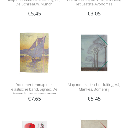
De Schreeuw. Munch
Het Laatste Avondmaal
€5,45
€3,05
Documentenmap met
Map met elastische sluiting, A4,
elastische band, Signac, De
Mankes, Bomenrij
haven bij zonsondergang
€7,65
€5,45