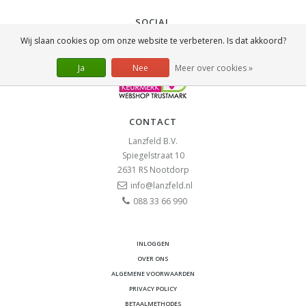
SOCIAL
Wij slaan cookies op om onze website te verbeteren. Is dat akkoord?
Ja
Nee
Meer over cookies »
CONTACT
Lanzfeld B.V.
Spiegelstraat 10
2631 RS
Nootdorp
info@lanzfeld.nl
088 33 66 990
INLOGGEN
OVER ONS
ALGEMENE VOORWAARDEN
PRIVACY POLICY
BETAALMETHODES