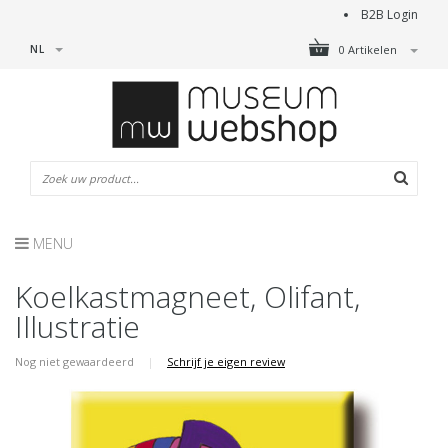
B2B Login
NL
0 Artikelen
MENU
Koelkastmagneet, Olifant,
Illustratie
Nog niet gewaardeerd
|
Schrijf je eigen review