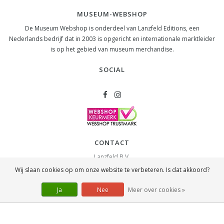
MUSEUM-WEBSHOP
De Museum Webshop is onderdeel van Lanzfeld Editions, een
Nederlands bedrijf dat in 2003 is opgericht en internationale marktleider
is op het gebied van museum merchandise.
SOCIAL
CONTACT
Lanzfeld B.V.
Spiegelstraat 10
Wij slaan cookies op om onze website te verbeteren. Is dat akkoord?
2631 RS
Nootdorp
info@lanzfeld.nl
Ja
Nee
Meer over cookies »
088 33 66 990