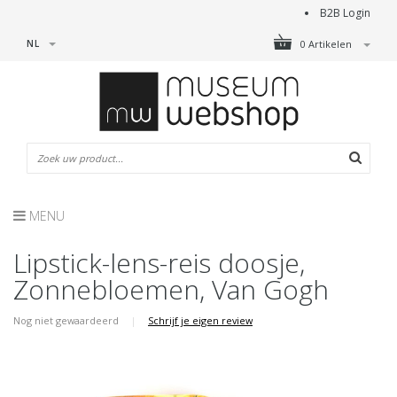
B2B Login
NL
0 Artikelen
MENU
Lipstick-lens-reis doosje,
Zonnebloemen, Van Gogh
Nog niet gewaardeerd
|
Schrijf je eigen review