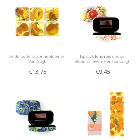
Onderzetters, Zonnebloemen,
Lipstick-lens-reis doosje,
Van Gogh
Bloemstilleven, Henstenburgh
€13,75
€9,45