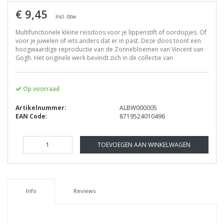
€ 9,45
Incl. btw
Multifunctionele kleine reisdoos voor je lippenstift of oordopjes. Of
voor je juwelen of iets anders dat er in past. Deze doos toont een
hoogwaardige reproductie van de Zonnebloemen van Vincent van
Gogh. Het originele werk bevindt zich in de collectie van
Op voorraad
Artikelnummer:
ALBW000005
EAN Code:
8719524010496
TOEVOEGEN AAN WINKELWAGEN
Info
Reviews