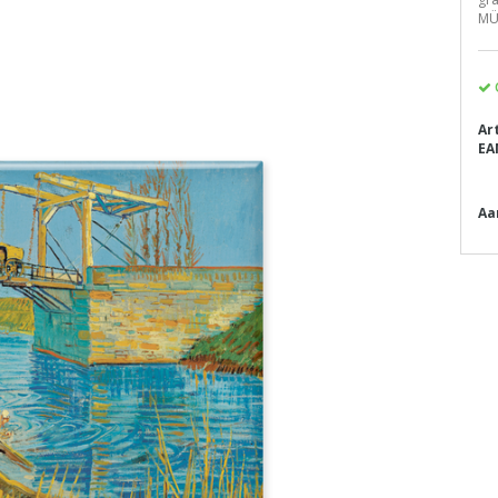
MÜ
Ar
EA
Aa