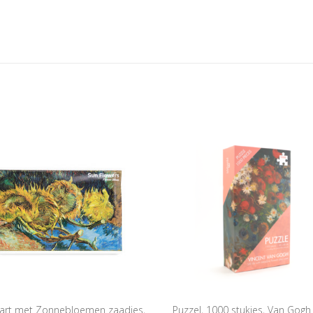
art met Zonnebloemen zaadjes,
Puzzel, 1000 stukjes, Van Gogh 