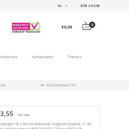
NL
B2B LOGIN
0
€0,00
producties
Kunstenaars
Thema's
N NL
MUSEUMKWALITEIT
 3,55
Incl. btw
etingen: 91 x 66 mm Materiaal: magneet Gewicht: +/- 30
am Artikelnummer: MFMC006252 Collectie KRÖLLER-