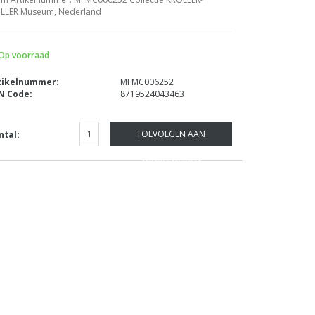
LLER Museum, Nederland
Op voorraad
tikelnummer:
MFMC006252
N Code:
8719524043463
TOEVOEGEN AAN
ntal:
WINKELWAGEN