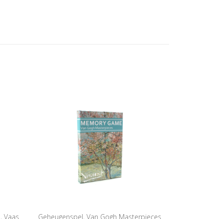
, Vaas
Geheugenspel, Van Gogh Masterpieces