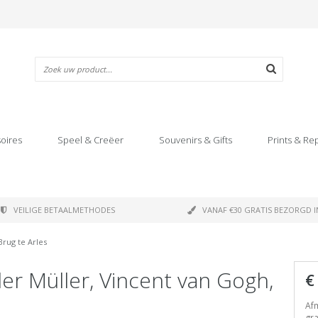
oires
Speel & Creëer
Souvenirs & Gifts
Prints & Re
VEILIGE BETAALMETHODES
VANAF €30 GRATIS BEZORGD I
Brug te Arles
er Müller, Vincent van Gogh,
€
Afm
gr