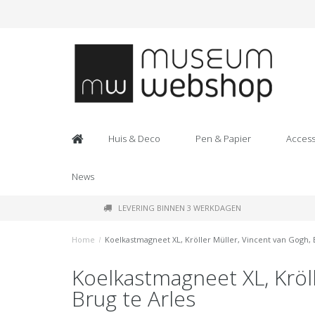
Huis & Deco
Pen & Papier
Access
News
LEVERING BINNEN 3 WERKDAGEN
Home
/
Koelkastmagneet XL, Kröller Müller, Vincent van Gogh, 
Koelkastmagneet XL, Kröll
Brug te Arles