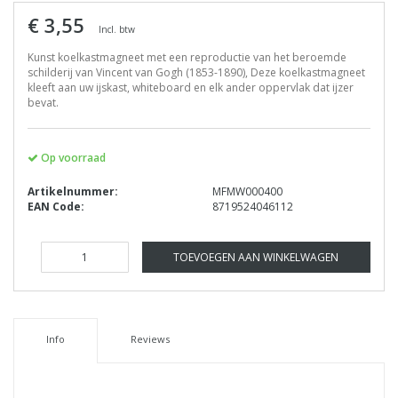
€ 3,55
Incl. btw
Kunst koelkastmagneet met een reproductie van het beroemde
schilderij van Vincent van Gogh (1853-1890), Deze koelkastmagneet
kleeft aan uw ijskast, whiteboard en elk ander oppervlak dat ijzer
bevat.
Op voorraad
Artikelnummer:
MFMW000400
EAN Code:
8719524046112
TOEVOEGEN AAN WINKELWAGEN
Info
Reviews