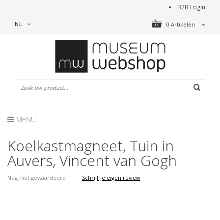
B2B Login
NL
0 Artikelen
MENU
Koelkastmagneet, Tuin in
Auvers, Vincent van Gogh
Nog niet gewaardeerd
|
Schrijf je eigen review