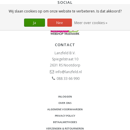
SOCIAL
Wij slaan cookies op om onze website te verbeteren. Is dat akkoord?
Ja
Nee
Meer over cookies »
CONTACT
Lanzfeld B.V.
Spiegelstraat 10
2631 RS
Nootdorp
info@lanzfeld.nl
088 33 66 990
INLOGGEN
OVER ONS
ALGEMENE VOORWAARDEN
PRIVACY POLICY
BETAALMETHODES
VERZENDEN & RETOURNEREN