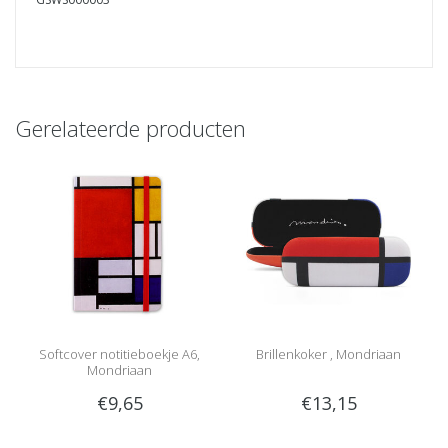
Gerelateerde producten
Softcover notitieboekje A6,
Brillenkoker , Mondriaan
Mondriaan
€9,65
€13,15