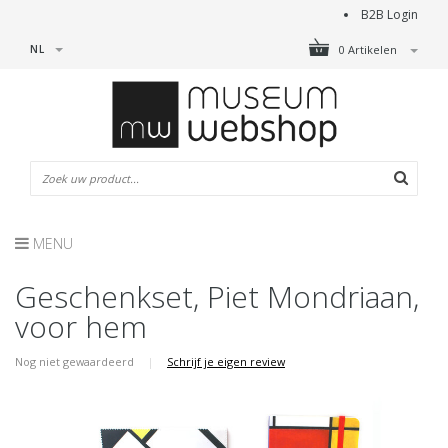
B2B Login
NL
0 Artikelen
MENU
Geschenkset, Piet Mondriaan,
voor hem
Nog niet gewaardeerd
|
Schrijf je eigen review