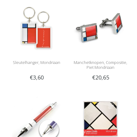
Sleutelhanger, Mondriaan
Manchetknopen, Compositie,
Piet Mondriaan
€3,60
€20,65