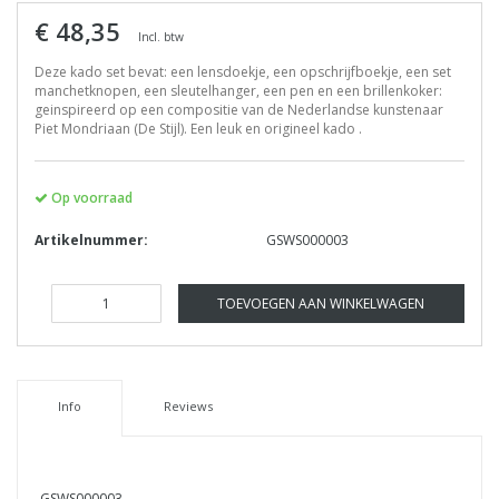
€ 48,35
Incl. btw
Deze kado set bevat: een lensdoekje, een opschrijfboekje, een set
manchetknopen, een sleutelhanger, een pen en een brillenkoker:
geinspireerd op een compositie van de Nederlandse kunstenaar
Piet Mondriaan (De Stijl). Een leuk en origineel kado .
Op voorraad
Artikelnummer:
GSWS000003
TOEVOEGEN AAN WINKELWAGEN
Info
Reviews
GSWS000003