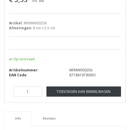
Incl. btw
Artikel:
MFMW000256
Afmetingen:
8 cm x 5.5 cm
Op voorraad
Artikelnummer:
MFMW000256
EAN Code:
8718819790655
TOEVOEGEN AAN WINKELWAGEN
Info
Reviews