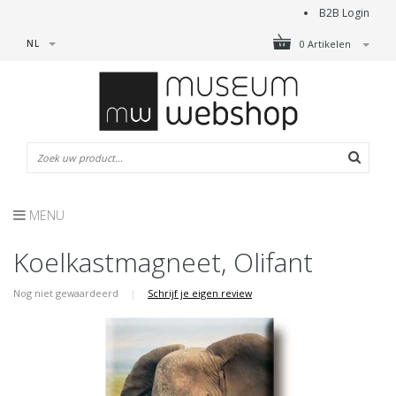
B2B Login
NL
0 Artikelen
MENU
Koelkastmagneet, Olifant
Nog niet gewaardeerd
|
Schrijf je eigen review