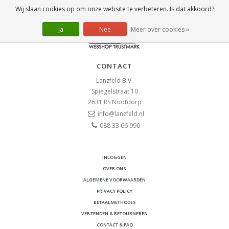
Wij slaan cookies op om onze website te verbeteren. Is dat akkoord?
Ja
Nee
Meer over cookies »
CONTACT
Lanzfeld B.V.
Spiegelstraat 10
2631 RS
Nootdorp
info@lanzfeld.nl
088 33 66 990
INLOGGEN
OVER ONS
ALGEMENE VOORWAARDEN
PRIVACY POLICY
BETAALMETHODES
VERZENDEN & RETOURNEREN
CONTACT & FAQ