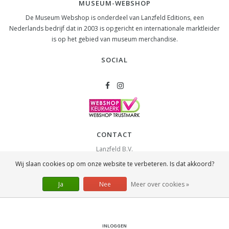
MUSEUM-WEBSHOP
De Museum Webshop is onderdeel van Lanzfeld Editions, een
Nederlands bedrijf dat in 2003 is opgericht en internationale marktleider
is op het gebied van museum merchandise.
SOCIAL
CONTACT
Lanzfeld B.V.
Spiegelstraat 10
Wij slaan cookies op om onze website te verbeteren. Is dat akkoord?
2631 RS
Nootdorp
info@lanzfeld.nl
Ja
Nee
Meer over cookies »
088 33 66 990
INLOGGEN