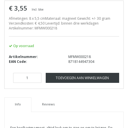
€ 3,55
Incl. btw
Afmetingen: 8 x 5,5 cmMateriaal: magneet Gewicht: +/- 30 gram
Verzendkosten: € 4,50 Levertijd: binnen drie werkdagen
Artikelnummer: MFMW000218
Op voorraad
Artikelnummer:
MFMW000218
EAN Code:
8718144947304
TOEVOEGEN AAN WINKELWAGEN
Info
Reviews
Een koelkastmagneet, altijd leuk om te zien en om te krijgen. De