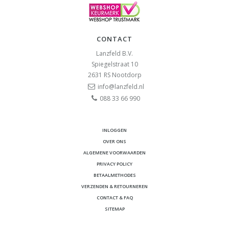
CONTACT
Lanzfeld B.V.
Spiegelstraat 10
2631 RS
Nootdorp
info@lanzfeld.nl
088 33 66 990
INLOGGEN
OVER ONS
ALGEMENE VOORWAARDEN
PRIVACY POLICY
BETAALMETHODES
VERZENDEN & RETOURNEREN
CONTACT & FAQ
SITEMAP