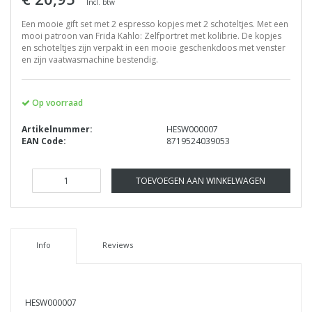
Incl. btw
Een mooie gift set met 2 espresso kopjes met 2 schoteltjes. Met een
mooi patroon van Frida Kahlo: Zelfportret met kolibrie. De kopjes
en schoteltjes zijn verpakt in een mooie geschenkdoos met venster
en zijn vaatwasmachine bestendig.
Op voorraad
Artikelnummer:
HESW000007
EAN Code:
8719524039053
TOEVOEGEN AAN WINKELWAGEN
Info
Reviews
HESW000007