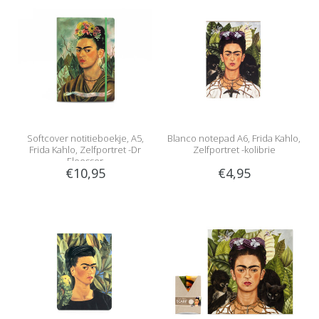
Softcover notitieboekje, A5,
Blanco notepad A6, Frida Kahlo,
Frida Kahlo, Zelfportret -Dr
Zelfportret -kolibrie
Eloesser
€10,95
€4,95