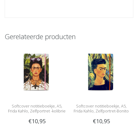
Gerelateerde producten
Softcover notitieboekje, A5,
Softcover notitieboekje, A5,
Frida Kahlo, Zelfportret -kolibrie
Frida Kahlo, Zelfportret-Bonito
€10,95
€10,95