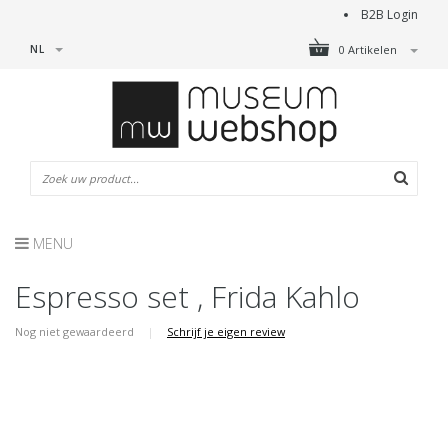
B2B Login
NL
0 Artikelen
MENU
Espresso set , Frida Kahlo
Nog niet gewaardeerd
|
Schrijf je eigen review