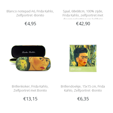
Blanco notepad A6, Frida Kahlo,
Sjaal, 68x68cm, 100% zijde,
Zelfportret -Bonito
Frida Kahlo, zelfportret met
doornenketting en kolibrie
€4,95
€42,90
Brillenkoker, Frida Kahlo,
Brillendoekje, 15x15 cm, Frida
Zelfportret met Bonito
Kahlo, Zelfportret -Bonito
€13,15
€6,35