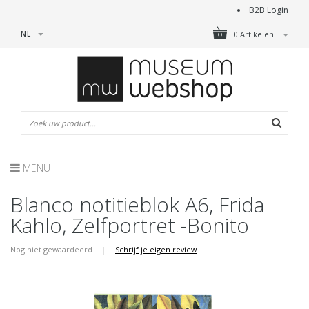
B2B Login
NL
0 Artikelen
MENU
Blanco notitieblok A6, Frida
Kahlo, Zelfportret -Bonito
Nog niet gewaardeerd
|
Schrijf je eigen review