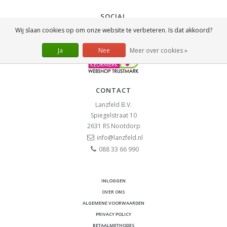
SOCIAL
Wij slaan cookies op om onze website te verbeteren. Is dat akkoord?
Ja
Nee
Meer over cookies »
CONTACT
Lanzfeld B.V.
Spiegelstraat 10
2631 RS
Nootdorp
info@lanzfeld.nl
088 33 66 990
INLOGGEN
OVER ONS
ALGEMENE VOORWAARDEN
PRIVACY POLICY
BETAALMETHODES