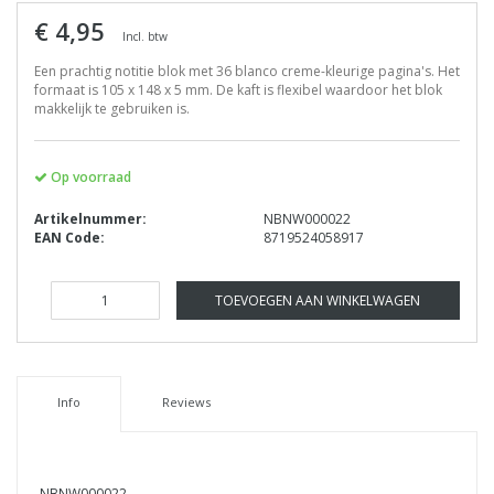
€ 4,95
Incl. btw
Een prachtig notitie blok met 36 blanco creme-kleurige pagina's. Het
formaat is 105 x 148 x 5 mm. De kaft is flexibel waardoor het blok
makkelijk te gebruiken is.
Op voorraad
Artikelnummer:
NBNW000022
EAN Code:
8719524058917
TOEVOEGEN AAN WINKELWAGEN
Info
Reviews
NBNW000022