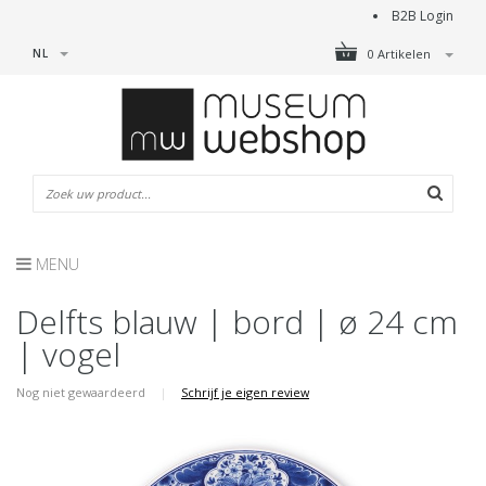
B2B Login
NL
0 Artikelen
MENU
Delfts blauw | bord | ø 24 cm
| vogel
Nog niet gewaardeerd
|
Schrijf je eigen review