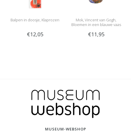
Balpen in doosje, Klaprozen
Mok, Vincent van Gogh,
Bloemen in een blauwe vaas
€12,05
€11,95
MUSEUM-WEBSHOP