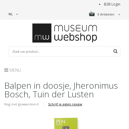
B2B Login
NL
0 Artikelen
MENU
Balpen in doosje, Jheronimus
Bosch, Tuin der Lusten
Nog niet gewaardeerd
|
Schrijf je eigen review