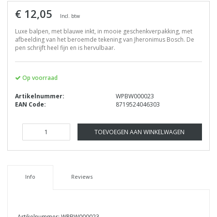
€ 12,05
Incl. btw
Luxe balpen, met blauwe inkt, in mooie geschenkverpakking, met
afbeelding van het beroemde tekening van Jheronimus Bosch. De
pen schrijft heel fijn en is hervulbaar.
Op voorraad
Artikelnummer:
WPBW000023
EAN Code:
8719524046303
TOEVOEGEN AAN WINKELWAGEN
Info
Reviews
Artikelnummer: WPBW000023